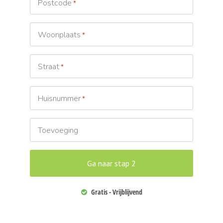
Postcode
*
Woonplaats
*
Straat
*
Huisnummer
*
Toevoeging
Gratis - Vrijblijvend