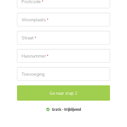
Postcode
*
Woonplaats
*
Straat
*
Huisnummer
*
Toevoeging
Gratis - Vrijblijvend