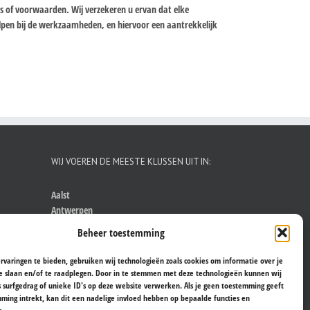
ijs of voorwaarden. Wij verzekeren u ervan dat elke
helpen bij de werkzaamheden, en hiervoor een aantrekkelijk
WIJ VOEREN DE MEESTE KLUSSEN UIT IN:
Aalst
Antwerpen
Brugge
Beheer toestemming
Brussel
Gent
rvaringen te bieden, gebruiken wij technologieën zoals cookies om informatie over je
Hasselt
e slaan en/of te raadplegen. Door in te stemmen met deze technologieën kunnen wij
s surfgedrag of unieke ID's op deze website verwerken. Als je geen toestemming geeft
Kortrijk
ming intrekt, kan dit een nadelige invloed hebben op bepaalde functies en
Leuven