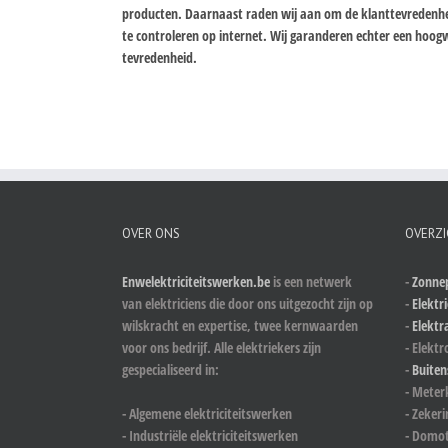
producten. Daarnaast raden wij aan om de klanttevredenheid 
te controleren op internet. Wij garanderen echter een ho
tevredenheid.
OVER ONS
OVERZI
Enwelektriciteitswerken.be
is een netwerk
-
Zonnep
van elektriciens die door ons uitgezocht zijn op
-
Elektri
wilskracht en expertise, twee kernwaarden
-
Elektr
voor ons bedrijf. Alle elektriekers zijn
- Elektr
gespecialiseerd in:
-
Buiten
- Meter
- Algemene elektriciteitswerken
- Zeker
- Industriële elektriciteitswerken
- Domot