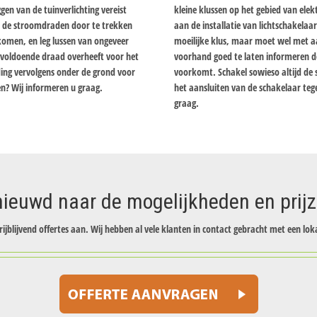
en van de tuinverlichting vereist
kleine klussen op het gebied van elektr
m de stroomdraden door te trekken
aan de installatie van lichtschakelaa
komen, en leg lussen van ongeveer
moeilijke klus, maar moet wel met 
u voldoende draad overheeft voor het
voorhand goed te laten informeren doo
ding vervolgens onder de grond voor
voorkomt. Schakel sowieso altijd de 
n? Wij informeren u graag.
het aansluiten van de schakelaar teg
graag.
ieuwd naar de mogelijkheden en prij
rijblijvend offertes aan. Wij hebben al vele klanten in contact gebracht met een loka