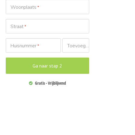
Woonplaats
*
Straat
*
Huisnummer
Toevoeging
*
Gratis - Vrijblijvend