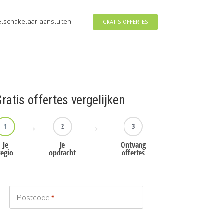
eelschakelaar aansluiten
GRATIS OFFERTES
ratis offertes vergelijken
1
2
3
Je
Je
Ontvang
regio
opdracht
offertes
Postcode
*