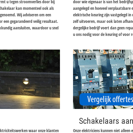
mt u tegen stroomverlies door bij
door wie eigenaar is van het bedrijfs
lschakelaar kan momenteel ook als
aangelegd en hoeveel verplaatsbare el
r genoemd. Wij adviseren om een
elektrische keuring zijn vastgelegd i
oor een gegarandeerd veilig resultaat.
zelf uitvoeren, maar ook laten afhand
vakkundig aansluiten, waardoor u snel
dergelijke bedrijf voert dan geen re
u ons nodig voor de keuring of voor r
Schakelaars aan
ektriciteitswerken waar onze klanten
Onze elektriciens kunnen niet alleen 