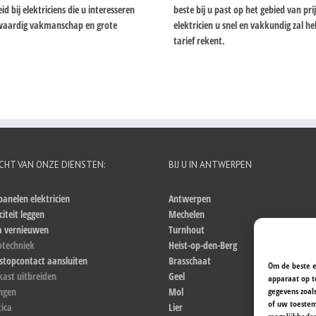
bij elektriciens die u interesseren
beste bij u past op het gebied van pr
ogwaardig vakmanschap en grote
elektricien u snel en vakkundig zal 
tarief rekent.
CHT VAN ONZE DIENSTEN:
BIJ U IN ANTWERPEN
anelen elektricien
Antwerpen
citeit leggen
Mechelen
a vernieuwen
Turnhout
otechniek
Heist-op-den-Berg
stopcontact aansluiten
Brasschaat
Om de beste e
kast uitbreiden
Geel
apparaat op t
gegevens zoal
ingen
Mol
of uw toestem
ica
Lier