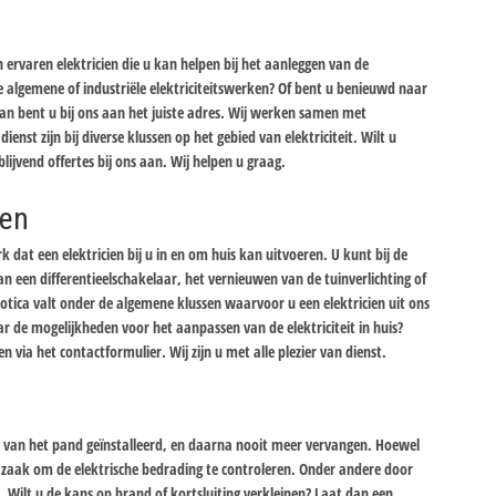
ervaren elektricien die u kan helpen bij het aanleggen van de
 de algemene of industriële elektriciteitswerken? Of bent u benieuwd naar
n bent u bij ons aan het juiste adres. Wij werken samen met
dienst zijn bij diverse klussen op het gebied van elektriciteit. Wilt u
lijvend offertes bij ons aan. Wij helpen u graag.
ken
 dat een elektricien bij u in en om huis kan uitvoeren. U kunt bij de
 een differentieelschakelaar, het vernieuwen van de tuinverlichting of
tica valt onder de algemene klussen waarvoor u een elektricien uit ons
 de mogelijkheden voor het aanpassen van de elektriciteit in huis?
via het contactformulier. Wij zijn u met alle plezier van dienst.
uw van het pand geïnstalleerd, en daarna nooit meer vervangen. Hoewel
el zaak om de elektrische bedrading te controleren. Onder andere door
. Wilt u de kans op brand of kortsluiting verkleinen? Laat dan een