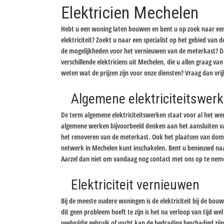
Elektricien Mechelen
Hebt u een woning laten bouwen en bent u op zoek naar een 
elektriciteit? Zoekt u naar een specialist op het gebied van
de mogelijkheden voor het vernieuwen van de meterkast? Da
verschillende elektriciens uit Mechelen, die u allen graag van 
weten wat de prijzen zijn voor onze diensten? Vraag dan vrijb
Algemene elektriciteitswer
De term algemene elektriciteitswerken staat voor al het werk
algemene werken bijvoorbeeld denken aan het aansluiten van
het renoveren van de meterkast. Ook het plaatsen van domo
netwerk in Mechelen kunt inschakelen. Bent u benieuwd naar
Aarzel dan niet om vandaag nog contact met ons op te nemen 
Elektriciteit vernieuwen
Bij de meeste oudere woningen is de elektriciteit bij de bo
dit geen probleem hoeft te zijn is het na verloop van tijd w
veelvuldig gebruik of vocht kan de bedrading beschadigd zijn