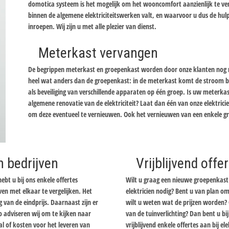
domotica systeem is het mogelijk om het wooncomfort aanzienlijk te ver
binnen de algemene elektriciteitswerken valt, en waarvoor u dus de hulp
inroepen. Wij zijn u met alle plezier van dienst.
Meterkast vervangen
De begrippen meterkast en groepenkast worden door onze klanten nog re
heel wat anders dan de groepenkast: in de meterkast komt de stroom bi
als beveiliging van verschillende apparaten op één groep. Is uw meterka
algemene renovatie van de elektriciteit? Laat dan één van onze elektric
om deze eventueel te vernieuwen. Ook het vernieuwen van een enkele gr
n bedrijven
Vrijblijvend off
ebt u bij ons enkele offertes
Wilt u graag een nieuwe groepenkast 
en met elkaar te vergelijken. Het
elektricien nodig? Bent u van plan om
ng van de eindprijs. Daarnaast zijn er
wilt u weten wat de prijzen worden? 
o adviseren wij om te kijken naar
van de tuinverlichting? Dan bent u b
l of kosten voor het leveren van
vrijblijvend enkele offertes aan bij el