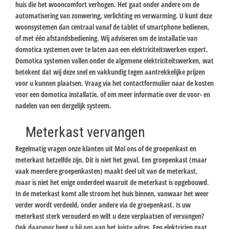
huis die het wooncomfort verhogen. Het gaat onder andere om de
automatisering van zonwering, verlichting en verwarming. U kunt deze
woonsystemen dan centraal vanaf de tablet of smartphone bedienen,
of met één afstandsbediening. Wij adviseren om de installatie van
domotica systemen over te laten aan een elektriciteitswerken expert.
Domotica systemen vallen onder de algemene elektriciteitswerken, wat
betekent dat wij deze snel en vakkundig tegen aantrekkelijke prijzen
voor u kunnen plaatsen. Vraag via het contactformulier naar de kosten
voor een domotica installatie, of om meer informatie over de voor- en
nadelen van een dergelijk systeem.
Meterkast vervangen
Regelmatig vragen onze klanten uit Mol ons of de groepenkast en
meterkast hetzelfde zijn. Dit is niet het geval. Een groepenkast (maar
vaak meerdere groepenkasten) maakt deel uit van de meterkast,
maar is niet het enige onderdeel waaruit de meterkast is opgebouwd.
In de meterkast komt alle stroom het huis binnen, vanwaar het weer
verder wordt verdeeld, onder andere via de groepenkast. Is uw
meterkast sterk verouderd en wilt u deze verplaatsen of vervangen?
Ook daarvoor bent u bij ons aan het juiste adres. Een elektricien gaat