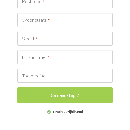
Postcode
*
Woonplaats
*
Straat
*
Huisnummer
*
Toevoeging
Gratis - Vrijblijvend