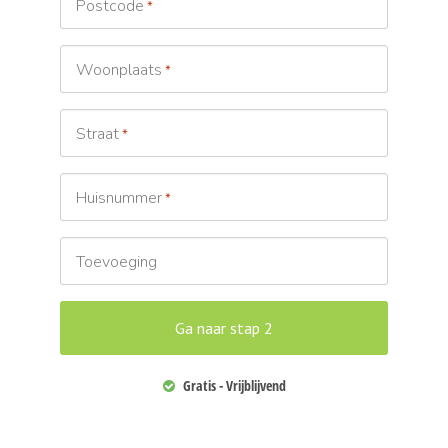
Postcode
*
Woonplaats
*
Straat
*
Huisnummer
*
Toevoeging
Gratis - Vrijblijvend