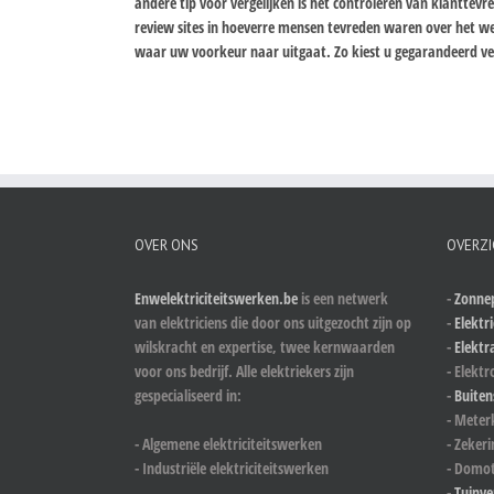
andere tip voor vergelijken is het controleren van klanttev
review sites in hoeverre mensen tevreden waren over het we
waar uw voorkeur naar uitgaat. Zo kiest u gegarandeerd vei
OVER ONS
OVERZI
Enwelektriciteitswerken.be
is een netwerk
-
Zonnep
van elektriciens die door ons uitgezocht zijn op
-
Elektri
wilskracht en expertise, twee kernwaarden
-
Elektr
voor ons bedrijf. Alle elektriekers zijn
- Elektr
gespecialiseerd in:
-
Buiten
- Meter
- Algemene elektriciteitswerken
- Zeker
- Industriële elektriciteitswerken
- Domot
-
Tuinve