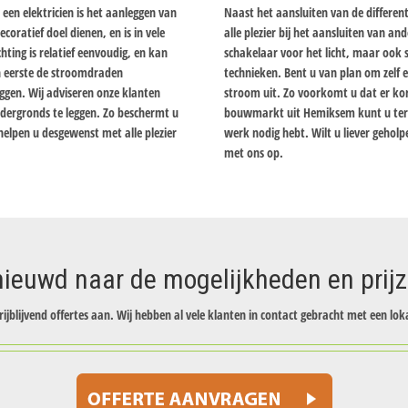
een elektricien is het aanleggen van
Naast het aansluiten van de differen
coratief doel dienen, en is in vele
alle plezier bij het aansluiten van a
ting is relatief eenvoudig, en kan
schakelaar voor het licht, maar ook
n eerste de stroomdraden
technieken. Bent u van plan om zelf e
ggen. Wij adviseren onze klanten
stroom uit. Zo voorkomt u dat er korts
dergronds te leggen. Zo beschermt u
bouwmarkt uit Hemiksem kunt u tere
elpen u desgewenst met alle plezier
werk nodig hebt. Wilt u liever gehol
met ons op.
ieuwd naar de mogelijkheden en prij
rijblijvend offertes aan. Wij hebben al vele klanten in contact gebracht met een loka