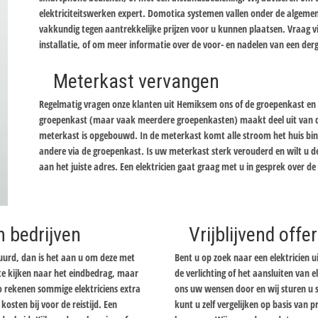
elektriciteitswerken expert. Domotica systemen vallen onder de algemene
vakkundig tegen aantrekkelijke prijzen voor u kunnen plaatsen. Vraag 
installatie, of om meer informatie over de voor- en nadelen van een derg
Meterkast vervangen
Regelmatig vragen onze klanten uit Hemiksem ons of de groepenkast en met
groepenkast (maar vaak meerdere groepenkasten) maakt deel uit van de
meterkast is opgebouwd. In de meterkast komt alle stroom het huis bi
andere via de groepenkast. Is uw meterkast sterk verouderd en wilt u d
aan het juiste adres. Een elektricien gaat graag met u in gesprek over d
n bedrijven
Vrijblijvend off
tuurd, dan is het aan u om deze met
Bent u op zoek naar een elektricien u
n te kijken naar het eindbedrag, maar
de verlichting of het aansluiten van el
Zo rekenen sommige elektriciens extra
ons uw wensen door en wij sturen u sp
osten bij voor de reistijd. Een
kunt u zelf vergelijken op basis van 