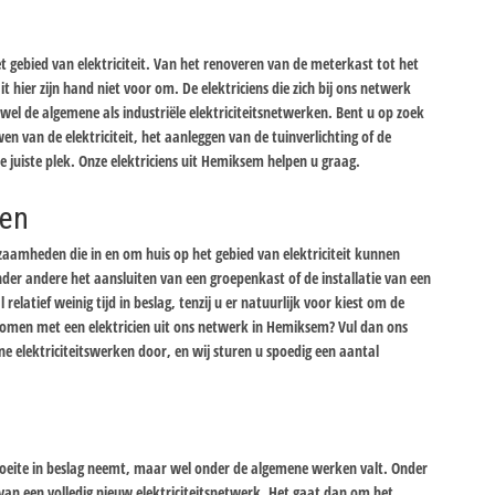
et gebied van elektriciteit. Van het renoveren van de meterkast tot het
t hier zijn hand niet voor om. De elektriciens die zich bij ons netwerk
el de algemene als industriële elektriciteitsnetwerken. Bent u op zoek
wen van de elektriciteit, het aanleggen van de tuinverlichting of de
de juiste plek. Onze elektriciens uit Hemiksem helpen u graag.
ken
zaamheden die in en om huis op het gebied van elektriciteit kunnen
der andere het aansluiten van een groepenkast of de installatie van een
latief weinig tijd in beslag, tenzij u er natuurlijk voor kiest om de
ct komen met een elektricien uit ons netwerk in Hemiksem? Vul dan ons
e elektriciteitswerken door, en wij sturen u spoedig een aantal
en moeite in beslag neemt, maar wel onder de algemene werken valt. Onder
 van een volledig nieuw elektriciteitsnetwerk. Het gaat dan om het