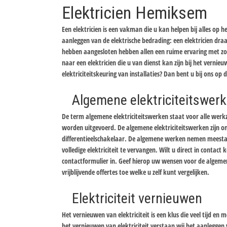
Elektricien Hemiksem
Een elektricien is een vakman die u kan helpen bij alles op h
aanleggen van de elektrische bedrading: een elektricien draai
hebben aangesloten hebben allen een ruime ervaring met zow
naar een elektricien die u van dienst kan zijn bij het vernieu
elektriciteitskeuring van installaties? Dan bent u bij ons op 
Algemene elektriciteitswer
De term algemene elektriciteitswerken staat voor alle werk
worden uitgevoerd. De algemene elektriciteitswerken zijn on
differentieelschakelaar. De algemene werken nemen meestal re
volledige elektriciteit te vervangen. Wilt u direct in conta
contactformulier in. Geef hierop uw wensen voor de algemen
vrijblijvende offertes toe welke u zelf kunt vergelijken.
Elektriciteit vernieuwen
Het vernieuwen van elektriciteit is een klus die veel tijd 
het vernieuwen van elektriciteit verstaan wij het aanleggen