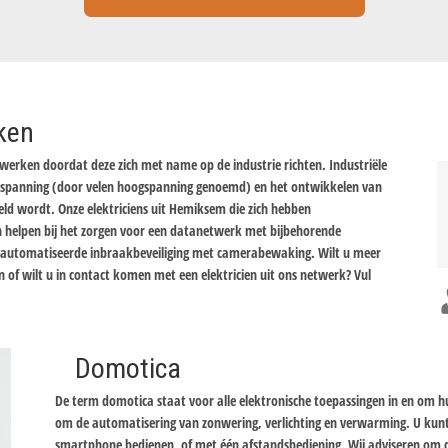
rken
e werken doordat deze zich met name op de industrie richten. Industriële
enspanning (door velen hoogspanning genoemd) en het ontwikkelen van
ld wordt. Onze elektriciens uit Hemiksem die zich hebben
en helpen bij het zorgen voor een datanetwerk met bijbehorende
 geautomatiseerde inbraakbeveiliging met camerabewaking. Wilt u meer
en of wilt u in contact komen met een elektricien uit ons netwerk? Vul
Domotica
De term domotica staat voor alle elektronische toepassingen in en om 
om de automatisering van zonwering, verlichting en verwarming. U kun
smartphone bedienen, of met één afstandsbediening. Wij adviseren om d