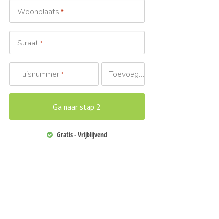
Woonplaats
*
Straat
*
Huisnummer
Toevoeging
*
Gratis - Vrijblijvend