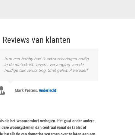
Reviews van klanten
I.v.m een hobby had ik extra zekeringen nodig
in de meterkast. Tevens vervanging van de
huidige tuinverlichting. Snel gefixt. Aanrader!
Mark Peeters
,
Anderlecht
huis die het wooncomfort verhogen. Het gaat onder andere
t deze woonsystemen dan centraal vanaf de tablet of
e installatie van domotica systemen over te laten aan een