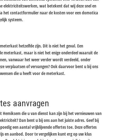
 elektriciteitswerken, wat betekent dat wij deze snel en
via het contactformulier naar de kosten voor een domotica
elijk systeem.
erkast hetzelfde zijn. Dit is niet het geval. Een
 meterkast, maar is niet het enige onderdeel waaruit de
nnen, vanwaar het weer verder wordt verdeeld, onder
eze verplaatsen of vervangen? Ook daarvoor bent u bij ons
e wensen die u heeft voor de meterkast.
ertes aanvragen
it Hemiksem die u van dienst kan zijn bij het vernieuwen van
ektriciteit? Dan bent u bij ons aan het juiste adres. Geef bij
oedig een aantal vrijblijvende offertes toe. Deze offertes
prijs en aanbod. Door te vergelijken kunt erg op uw klus