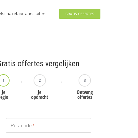
eelschakelaar aansluiten
GRATIS OFFERTES
ratis offertes vergelijken
1
2
3
Je
Je
Ontvang
regio
opdracht
offertes
Postcode
*