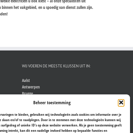
elke elektricien u ook kiest – al onze specialisten uit
innen het vakgebied, en u spoedig van dienst zullen zijn.
anden!
WIJ VOEREN DE MEESTE KLUSSEN UIT IN:
Aalst
Antwerpen
Brugge
Brussel
Beheer toestemming
Gent
Hasselt
rvaringen te bieden, gebruiken wij technologieën zoals cookies om informatie over je
Kortrijk
e slaan en/of te raadplegen. Door in te stemmen met deze technologieën kunnen wij
s surfgedrag of unieke ID's op deze website verwerken. Als je geen toestemming geeft
Leuven
ming intrekt, kan dit een nadelige invloed hebben op bepaalde functies en
Sint-Niklaas