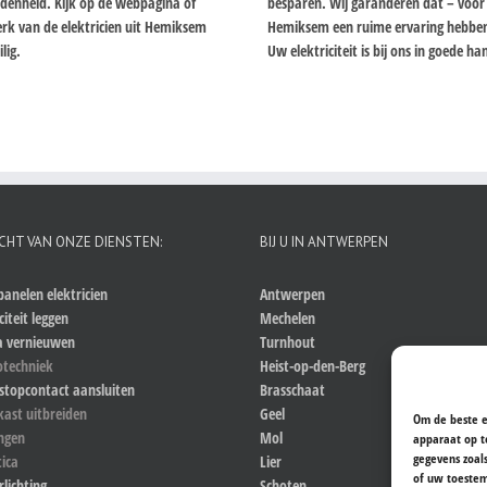
redenheid. Kijk op de webpagina of
besparen. Wij garanderen dat – voor w
rk van de elektricien uit Hemiksem
Hemiksem een ruime ervaring hebben b
lig.
Uw elektriciteit is bij ons in goede h
CHT VAN ONZE DIENSTEN:
BIJ U IN ANTWERPEN
anelen elektricien
Antwerpen
citeit leggen
Mechelen
a vernieuwen
Turnhout
otechniek
Heist-op-den-Berg
stopcontact aansluiten
Brasschaat
kast uitbreiden
Geel
Om de beste e
ingen
Mol
apparaat op t
gegevens zoal
ica
Lier
of uw toestem
rlichting
Schoten