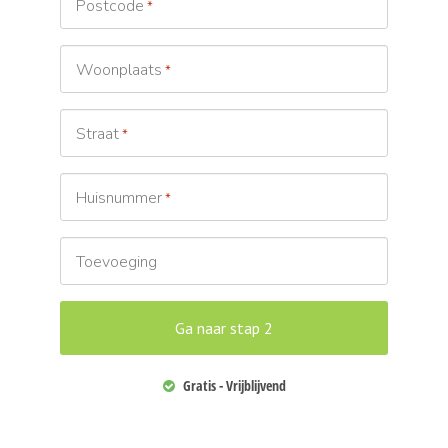
Postcode
*
Woonplaats
*
Straat
*
Huisnummer
*
Toevoeging
Gratis - Vrijblijvend