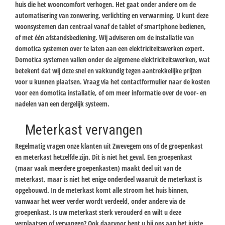
huis die het wooncomfort verhogen. Het gaat onder andere om de
automatisering van zonwering, verlichting en verwarming. U kunt deze
woonsystemen dan centraal vanaf de tablet of smartphone bedienen,
of met één afstandsbediening. Wij adviseren om de installatie van
domotica systemen over te laten aan een elektriciteitswerken expert.
Domotica systemen vallen onder de algemene elektriciteitswerken, wat
betekent dat wij deze snel en vakkundig tegen aantrekkelijke prijzen
voor u kunnen plaatsen. Vraag via het contactformulier naar de kosten
voor een domotica installatie, of om meer informatie over de voor- en
nadelen van een dergelijk systeem.
Meterkast vervangen
Regelmatig vragen onze klanten uit Zwevegem ons of de groepenkast
en meterkast hetzelfde zijn. Dit is niet het geval. Een groepenkast
(maar vaak meerdere groepenkasten) maakt deel uit van de
meterkast, maar is niet het enige onderdeel waaruit de meterkast is
opgebouwd. In de meterkast komt alle stroom het huis binnen,
vanwaar het weer verder wordt verdeeld, onder andere via de
groepenkast. Is uw meterkast sterk verouderd en wilt u deze
verplaatsen of vervangen? Ook daarvoor bent u bij ons aan het juiste