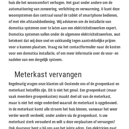
huis die het wooncomfort verhogen. Het gaat onder andere om de
automatisering van zonwering, verlichting en verwarming. U kunt deze
woonsystemen dan centraal vanaf de tablet of smartphone bedienen,
of met één afstandsbediening. Wij adviseren om de installatie van
domotica systemen over te laten aan een elektriciteitswerken expert.
Domotica systemen vallen onder de algemene elektriciteitswerken, wat
betekent dat wij deze snel en vakkundig tegen aantrekkelijke prijzen
voor u kunnen plaatsen. Vraag via het contactformulier naar de kosten
voor een domotica installatie, of om meer informatie over de voor- en
nadelen van een dergelijk systeem.
Meterkast vervangen
Regelmatig vragen onze klanten uit Oostende ons of de groepenkast en
meterkast hetzelfde zijn. Dit is niet het geval. Een groepenkast (maar
vaak meerdere groepenkasten) maakt deel uit van de meterkast,
maar is niet het enige onderdeel waaruit de meterkast is opgebouwd.
In de meterkast komt alle stroom het huis binnen, vanwaar het weer
verder wordt verdeeld, onder andere via de groepenkast. Is uw
meterkast sterk verouderd en wilt u deze verplaatsen of vervangen?
Ook daarvoor bent u bij ons aan het juiste adres. Een elektricien gaat