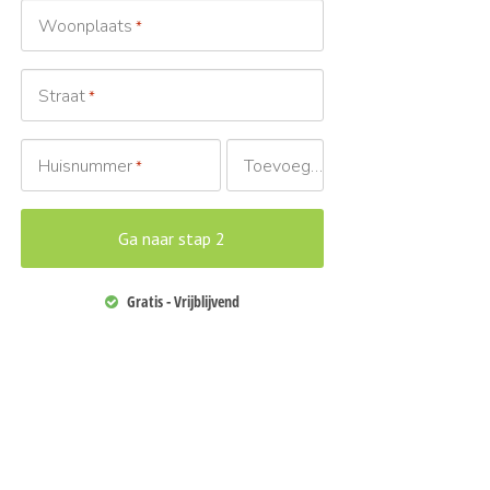
Woonplaats
*
Straat
*
Huisnummer
Toevoeging
*
Gratis - Vrijblijvend