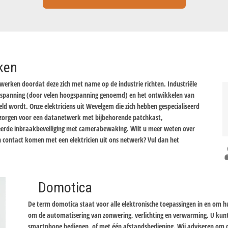
rken
e werken doordat deze zich met name op de industrie richten. Industriële
enspanning (door velen hoogspanning genoemd) en het ontwikkelen van
d wordt. Onze elektriciens uit Wevelgem die zich hebben gespecialiseerd
t zorgen voor een datanetwerk met bijbehorende patchkast,
seerde inbraakbeveiliging met camerabewaking. Wilt u meer weten over
 in contact komen met een elektricien uit ons netwerk? Vul dan het
Domotica
De term domotica staat voor alle elektronische toepassingen in en om 
om de automatisering van zonwering, verlichting en verwarming. U kun
smartphone bedienen, of met één afstandsbediening. Wij adviseren om d