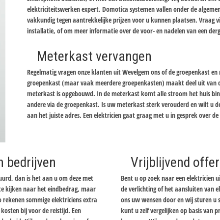
elektriciteitswerken expert. Domotica systemen vallen onder de algemene
vakkundig tegen aantrekkelijke prijzen voor u kunnen plaatsen. Vraag 
installatie, of om meer informatie over de voor- en nadelen van een derg
Meterkast vervangen
Regelmatig vragen onze klanten uit Wevelgem ons of de groepenkast en met
groepenkast (maar vaak meerdere groepenkasten) maakt deel uit van de
meterkast is opgebouwd. In de meterkast komt alle stroom het huis bi
andere via de groepenkast. Is uw meterkast sterk verouderd en wilt u d
aan het juiste adres. Een elektricien gaat graag met u in gesprek over d
n bedrijven
Vrijblijvend off
tuurd, dan is het aan u om deze met
Bent u op zoek naar een elektricien u
n te kijken naar het eindbedrag, maar
de verlichting of het aansluiten van el
Zo rekenen sommige elektriciens extra
ons uw wensen door en wij sturen u sp
osten bij voor de reistijd. Een
kunt u zelf vergelijken op basis van 