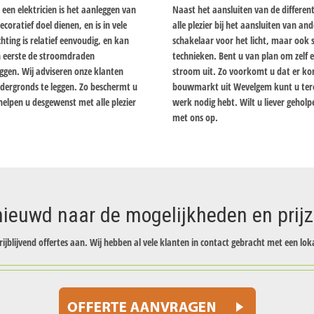
een elektricien is het aanleggen van
Naast het aansluiten van de differen
coratief doel dienen, en is in vele
alle plezier bij het aansluiten van a
ting is relatief eenvoudig, en kan
schakelaar voor het licht, maar ook
n eerste de stroomdraden
technieken. Bent u van plan om zelf e
ggen. Wij adviseren onze klanten
stroom uit. Zo voorkomt u dat er korts
dergronds te leggen. Zo beschermt u
bouwmarkt uit Wevelgem kunt u tere
elpen u desgewenst met alle plezier
werk nodig hebt. Wilt u liever gehol
met ons op.
ieuwd naar de mogelijkheden en prij
rijblijvend offertes aan. Wij hebben al vele klanten in contact gebracht met een loka