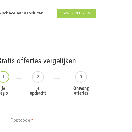
eelschakelaar aansluiten
GRATIS OFFERTES
ratis offertes vergelijken
1
2
3
Je
Je
Ontvang
regio
opdracht
offertes
Postcode
*