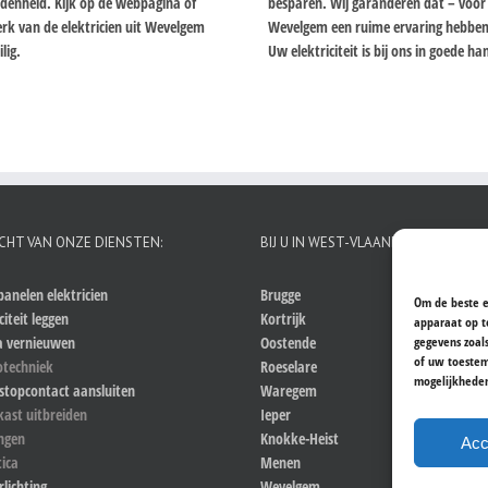
redenheid. Kijk op de webpagina of
besparen. Wij garanderen dat – voor w
rk van de elektricien uit Wevelgem
Wevelgem een ruime ervaring hebben b
lig.
Uw elektriciteit is bij ons in goede h
CHT VAN ONZE DIENSTEN:
BIJ U IN WEST-VLAANDEREN
anelen elektricien
Brugge
Om de beste e
citeit leggen
Kortrijk
apparaat op t
gegevens zoal
a vernieuwen
Oostende
of uw toestem
otechniek
Roeselare
mogelijkhede
stopcontact aansluiten
Waregem
kast uitbreiden
Ieper
ingen
Knokke-Heist
Acc
ica
Menen
rlichting
Wevelgem