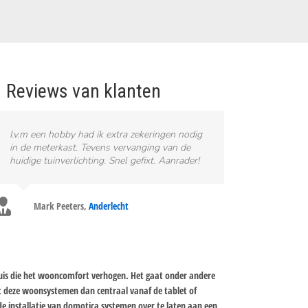
Reviews van klanten
I.v.m een hobby had ik extra zekeringen nodig
in de meterkast. Tevens vervanging van de
huidige tuinverlichting. Snel gefixt. Aanrader!
Mark Peeters
,
Anderlecht
huis die het wooncomfort verhogen. Het gaat onder andere
t deze woonsystemen dan centraal vanaf de tablet of
e installatie van domotica systemen over te laten aan een