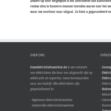
andere tip voor vergelijken is het controleren van klanttev
review sites in hoeverre mensen tevreden waren over het we
waar uw voorkeur naar uitgaat. Zo kiest u gegarandeerd vei
OVER ONS
OVERZI
Enwelektriciteitswerken.be
is een netwerk
-
Zonnep
van elektriciens die door ons uitgezocht zijn op
-
Elektri
wilskracht en expertise, twee kernwaarden
-
Elektr
voor ons bedrijf. Alle elektriekers zijn
- Elektr
gespecialiseerd in:
-
Buiten
- Meter
- Algemene elektriciteitswerken
- Zeker
- Industriële elektriciteitswerken
- Domot
-
Tuinve