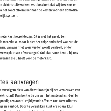
 elektriciteitswerken, wat betekent dat wij deze snel en
via het contactformulier naar de kosten voor een domotica
elijk systeem.
erkast hetzelfde zijn. Dit is niet het geval. Een
 meterkast, maar is niet het enige onderdeel waaruit de
nnen, vanwaar het weer verder wordt verdeeld, onder
eze verplaatsen of vervangen? Ook daarvoor bent u bij ons
e wensen die u heeft voor de meterkast.
ertes aanvragen
it Wevelgem die u van dienst kan zijn bij het vernieuwen van
ektriciteit? Dan bent u bij ons aan het juiste adres. Geef bij
oedig een aantal vrijblijvende offertes toe. Deze offertes
prijs en aanbod. Door te vergelijken kunt erg op uw klus