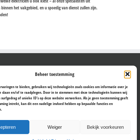
elke elektricien u ook kiest – al onze specialisten uit
innen het vakgebied, en u spoedig van dienst zullen zijn.
anden!
WIJ VOEREN DE MEESTE KLUSSEN UIT IN:
Beheer toestemming
Aalst
rvaringen te bieden, gebruiken wij technologieën zoals cookies om informatie over je
Antwerpen
e slaan en/of te raadplegen. Door in te stemmen met deze technologieën kunnen wij
s surfgedrag of unieke ID's op deze website verwerken. Als je geen toestemming geeft
Brugge
ming intrekt, kan dit een nadelige invloed hebben op bepaalde functies en
Brussel
n.
Gent
Hasselt
Kortrijk
epteren
Weiger
Bekijk voorkeuren
Leuven
Sint-Niklaas