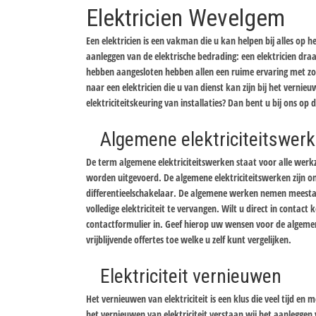
Elektricien Wevelgem
Een elektricien is een vakman die u kan helpen bij alles op h
aanleggen van de elektrische bedrading: een elektricien draai
hebben aangesloten hebben allen een ruime ervaring met zow
naar een elektricien die u van dienst kan zijn bij het vernieu
elektriciteitskeuring van installaties? Dan bent u bij ons op 
Algemene elektriciteitswer
De term algemene elektriciteitswerken staat voor alle werk
worden uitgevoerd. De algemene elektriciteitswerken zijn on
differentieelschakelaar. De algemene werken nemen meestal re
volledige elektriciteit te vervangen. Wilt u direct in conta
contactformulier in. Geef hierop uw wensen voor de algemen
vrijblijvende offertes toe welke u zelf kunt vergelijken.
Elektriciteit vernieuwen
Het vernieuwen van elektriciteit is een klus die veel tijd 
het vernieuwen van elektriciteit verstaan wij het aanleggen