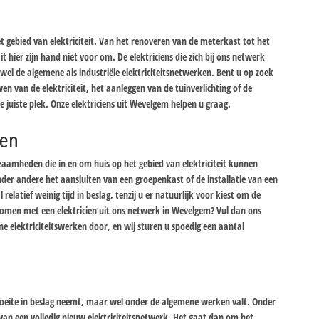
et gebied van elektriciteit. Van het renoveren van de meterkast tot het
t hier zijn hand niet voor om. De elektriciens die zich bij ons netwerk
el de algemene als industriële elektriciteitsnetwerken. Bent u op zoek
wen van de elektriciteit, het aanleggen van de tuinverlichting of de
de juiste plek. Onze elektriciens uit Wevelgem helpen u graag.
ken
zaamheden die in en om huis op het gebied van elektriciteit kunnen
der andere het aansluiten van een groepenkast of de installatie van een
latief weinig tijd in beslag, tenzij u er natuurlijk voor kiest om de
ct komen met een elektricien uit ons netwerk in Wevelgem? Vul dan ons
e elektriciteitswerken door, en wij sturen u spoedig een aantal
en moeite in beslag neemt, maar wel onder de algemene werken valt. Onder
 van een volledig nieuw elektriciteitsnetwerk. Het gaat dan om het