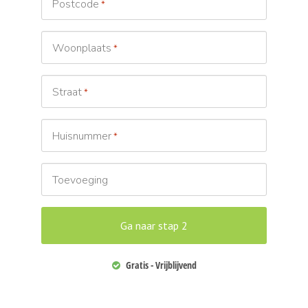
Postcode
*
Woonplaats
*
Straat
*
Huisnummer
*
Toevoeging
Gratis - Vrijblijvend