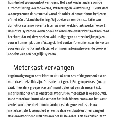
huis die het wooncomfort verhogen. Het gaat onder andere om de
automatisering van zonwering, verlichting en verwarming. U kunt deze
woonsystemen dan centraal vanaf de tablet of smartphone bedienen,
of met één afstandsbediening. Wij adviseren om de installatie van
domotica systemen over te laten aan een elektriciteitswerken expert.
Domotica systemen vallen onder de algemene elektriciteitswerken, wat
betekent dat wij deze snel en vakkundig tegen aantrekkelijke prijzen
voor u kunnen plaatsen. Vraag via het contactformulier naar de kosten
voor een domotica installatie, of om meer informatie over de voor- en
nadelen van een dergelijk systeem.
Meterkast vervangen
Regelmatig vragen onze klanten uit Lokeren ons of de groepenkast en
meterkast hetzelfde zijn. Dit is niet het geval. Een groepenkast (maar
vaak meerdere groepenkasten) maakt deel uit van de meterkast,
maar is niet het enige onderdeel waaruit de meterkast is opgebouwd.
In de meterkast komt alle stroom het huis binnen, vanwaar het weer
verder wordt verdeeld, onder andere via de groepenkast. Is uw
meterkast sterk verouderd en wilt u deze verplaatsen of vervangen?
Ook daarvoor bent u bij ons aan het juiste adres. Een elektricien gaat