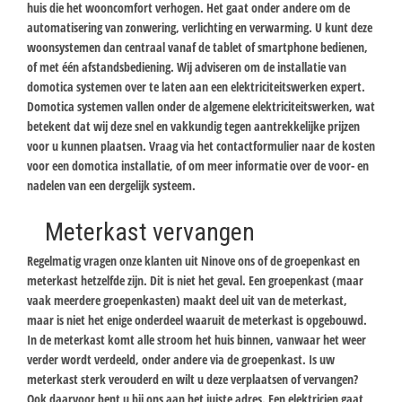
huis die het wooncomfort verhogen. Het gaat onder andere om de
automatisering van zonwering, verlichting en verwarming. U kunt deze
woonsystemen dan centraal vanaf de tablet of smartphone bedienen,
of met één afstandsbediening. Wij adviseren om de installatie van
domotica systemen over te laten aan een elektriciteitswerken expert.
Domotica systemen vallen onder de algemene elektriciteitswerken, wat
betekent dat wij deze snel en vakkundig tegen aantrekkelijke prijzen
voor u kunnen plaatsen. Vraag via het contactformulier naar de kosten
voor een domotica installatie, of om meer informatie over de voor- en
nadelen van een dergelijk systeem.
Meterkast vervangen
Regelmatig vragen onze klanten uit Ninove ons of de groepenkast en
meterkast hetzelfde zijn. Dit is niet het geval. Een groepenkast (maar
vaak meerdere groepenkasten) maakt deel uit van de meterkast,
maar is niet het enige onderdeel waaruit de meterkast is opgebouwd.
In de meterkast komt alle stroom het huis binnen, vanwaar het weer
verder wordt verdeeld, onder andere via de groepenkast. Is uw
meterkast sterk verouderd en wilt u deze verplaatsen of vervangen?
Ook daarvoor bent u bij ons aan het juiste adres. Een elektricien gaat