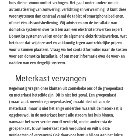
huis die het wooncomfort verhogen. Het gaat onder andere om de
automatisering van zonwering, verlichting en verwarming. U kunt deze
woonsystemen dan centraal vanaf de tablet of smartphone bedienen,
of met één afstandsbediening. Wij adviseren om de installatie van
domotica systemen over te laten aan een elektriciteitswerken expert.
Domotica systemen vallen onder de algemene elektriciteitswerken, wat
betekent dat wij deze snel en vakkundig tegen aantrekkelijke prijzen
voor u kunnen plaatsen. Vraag via het contactformulier naar de kosten
voor een domotica installatie, of om meer informatie over de voor- en
nadelen van een dergelijk systeem.
Meterkast vervangen
Regelmatig vragen onze klanten uit Zonnebeke ons of de groepenkast
en meterkast hetzelfde zijn. Dit is niet het geval. Een groepenkast
(maar vaak meerdere groepenkasten) maakt deel uit van de
meterkast, maar is niet het enige onderdeel waaruit de meterkast is
opgebouwd. In de meterkast komt alle stroom het huis binnen,
vanwaar het weer verder wordt verdeeld, onder andere via de
groepenkast. Is uw meterkast sterk verouderd en wilt u deze
verplaatsen of vervangen? Ook daarvoor bent u bij ons aan het juiste