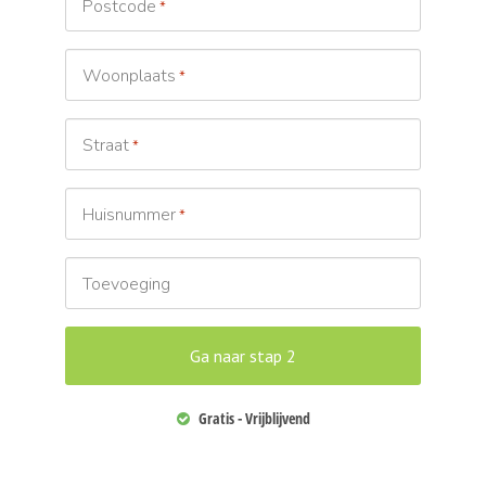
Postcode
*
Woonplaats
*
Straat
*
Huisnummer
*
Toevoeging
Gratis - Vrijblijvend