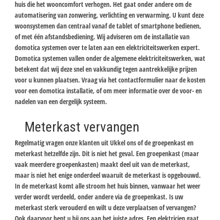
huis die het wooncomfort verhogen. Het gaat onder andere om de
automatisering van zonwering, verlichting en verwarming. U kunt deze
woonsystemen dan centraal vanaf de tablet of smartphone bedienen,
of met één afstandsbediening. Wij adviseren om de installatie van
domotica systemen over te laten aan een elektriciteitswerken expert.
Domotica systemen vallen onder de algemene elektriciteitswerken, wat
betekent dat wij deze snel en vakkundig tegen aantrekkelijke prijzen
voor u kunnen plaatsen. Vraag via het contactformulier naar de kosten
voor een domotica installatie, of om meer informatie over de voor- en
nadelen van een dergelijk systeem.
Meterkast vervangen
Regelmatig vragen onze klanten uit Ukkel ons of de groepenkast en
meterkast hetzelfde zijn. Dit is niet het geval. Een groepenkast (maar
vaak meerdere groepenkasten) maakt deel uit van de meterkast,
maar is niet het enige onderdeel waaruit de meterkast is opgebouwd.
In de meterkast komt alle stroom het huis binnen, vanwaar het weer
verder wordt verdeeld, onder andere via de groepenkast. Is uw
meterkast sterk verouderd en wilt u deze verplaatsen of vervangen?
Ook daarvoor bent u bij ons aan het juiste adres. Een elektricien gaat