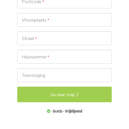
Postcode
*
Woonplaats
*
Straat
*
Huisnummer
*
Toevoeging
Gratis - Vrijblijvend