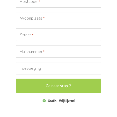
Postcode
*
Woonplaats
*
Straat
*
Huisnummer
*
Toevoeging
Gratis - Vrijblijvend