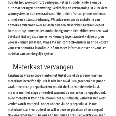
huis die het wooncomfort verhogen. Het gaat onder andere om de
automatisering van zonwering, verlichting en verwarming. U kunt deze
woonsystemen dan centraal vanaf de tablet of smartphone bedienen,
of met één afstandsbediening. Wij adviseren om de installatie van
domotica systemen over te laten aan een elektriciteitswerken expert.
Domotica systemen vallen onder de algemene elektriciteitswerken, wat
betekent dat wij deze snel en vakkundig tegen aantrekkelijke prijzen
voor u kunnen plaatsen. Vraag via het contactformulier naar de kosten
voor een domotica installatie, of om meer informatie over de voor- en
nadelen van een dergelijk systeem.
Meterkast vervangen
Regelmatig vragen onze klanten uit Gistel ons of de groepenkast en
meterkast hetzelfde zijn. Dit is niet het geval. Een groepenkast (maar
vaak meerdere groepenkasten) maakt deel uit van de meterkast,
maar is niet het enige onderdeel waaruit de meterkast is opgebouwd.
In de meterkast komt alle stroom het huis binnen, vanwaar het weer
verder wordt verdeeld, onder andere via de groepenkast. Is uw
meterkast sterk verouderd en wilt u deze verplaatsen of vervangen?
Ook daarvoor bent u bij ons aan het juiste adres. Een elektricien gaat