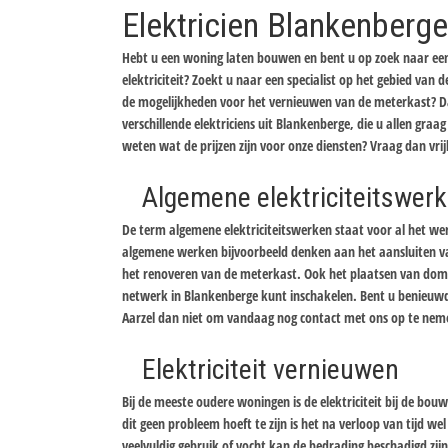
Elektricien Blankenberge
Hebt u een woning laten bouwen en bent u op zoek naar een 
elektriciteit? Zoekt u naar een specialist op het gebied van
de mogelijkheden voor het vernieuwen van de meterkast? Da
verschillende elektriciens uit Blankenberge, die u allen graag 
weten wat de prijzen zijn voor onze diensten? Vraag dan vrijb
Algemene elektriciteitswer
De term algemene elektriciteitswerken staat voor al het werk
algemene werken bijvoorbeeld denken aan het aansluiten van
het renoveren van de meterkast. Ook het plaatsen van domo
netwerk in Blankenberge kunt inschakelen. Bent u benieuwd 
Aarzel dan niet om vandaag nog contact met ons op te nemen 
Elektriciteit vernieuwen
Bij de meeste oudere woningen is de elektriciteit bij de bo
dit geen probleem hoeft te zijn is het na verloop van tijd w
veelvuldig gebruik of vocht kan de bedrading beschadigd zijn