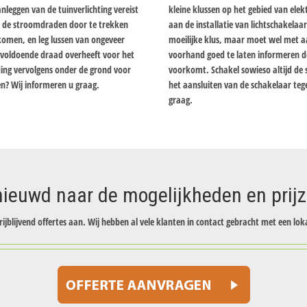
nleggen van de tuinverlichting vereist
kleine klussen op het gebied van elektr
m de stroomdraden door te trekken
aan de installatie van lichtschakelaa
komen, en leg lussen van ongeveer
moeilijke klus, maar moet wel met 
u voldoende draad overheeft voor het
voorhand goed te laten informeren doo
ding vervolgens onder de grond voor
voorkomt. Schakel sowieso altijd de 
n? Wij informeren u graag.
het aansluiten van de schakelaar teg
graag.
ieuwd naar de mogelijkheden en prij
rijblijvend offertes aan. Wij hebben al vele klanten in contact gebracht met een loka