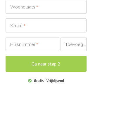
Woonplaats
*
Straat
*
Huisnummer
Toevoeging
*
Gratis - Vrijblijvend