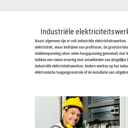
Industriële elektriciteitswe
Naast algemene zijn er ook industriële elektriciteitswerken. 
elektriciteit, waar bedrijven van profiteren. De grootste klu
middenspanning (door velen hoogspanning genoemd) met beh
hebben een ruime ervaring met ontwikkelen van dergelijke bo
industriële elektriciteitswerken. Andere werken op het indust
elektronische toegangscontrole of de installatie van uitgebr