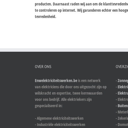
producten. Daarnaast raden wij aan om de klanttevredenheid 
te controleren op internet. Wij garanderen echter een ho
tevredenheid.
OVER ONS
OVERZI
Enwelektriciteitswerken.be
is een netwerk
-
Zonnep
van elektriciens die door ons uitgezocht zijn op
-
Elektri
wilskracht en expertise, twee kernwaarden
-
Elektr
voor ons bedrijf. Alle elektriekers zijn
- Elektr
gespecialiseerd in:
-
Buiten
- Meter
- Algemene elektriciteitswerken
- Zeker
- Industriële elektriciteitswerken
- Domot