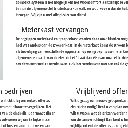
domotica systeem is het mogelijk om het wooncomfort aanzienlijk te ver
binnen de algemene elektriciteitswerken valt, en waarvoor u dus de hulp
inroepen. Wij zijn u met alle plezier van dienst.
Meterkast vervangen
De begrippen meterkast en groepenkast worden door onze klanten nog re
heel wat anders dan de groepenkast: in de meterkast komt de stroom bi
als beveiliging van verschillende apparaten op één groep. Is uw meterka
algemene renovatie van de elektriciteit? Laat dan één van onze elektric
om deze eventueel te vernieuwen. Ook het vernieuwen van een enkele gr
n bedrijven
Vrijblijvend off
en hebt u bij ons enkele offertes
Wilt u graag een nieuwe groepenkast 
en met elkaar te vergelijken. Het
elektricien nodig? Bent u van plan om
ng van de eindprijs. Daarnaast zijn er
wilt u weten wat de prijzen worden? 
o adviseren wij om te kijken naar
van de tuinverlichting? Dan bent u b
l of kosten voor het leveren van
vrijblijvend enkele offertes aan bij el