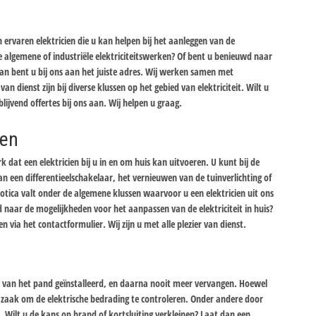
ervaren elektricien die u kan helpen bij het aanleggen van de
 de algemene of industriële elektriciteitswerken? Of bent u benieuwd naar
n bent u bij ons aan het juiste adres. Wij werken samen met
van dienst zijn bij diverse klussen op het gebied van elektriciteit. Wilt u
lijvend offertes bij ons aan. Wij helpen u graag.
ken
 dat een elektricien bij u in en om huis kan uitvoeren. U kunt bij de
 een differentieelschakelaar, het vernieuwen van de tuinverlichting of
tica valt onder de algemene klussen waarvoor u een elektricien uit ons
naar de mogelijkheden voor het aanpassen van de elektriciteit in huis?
via het contactformulier. Wij zijn u met alle plezier van dienst.
uw van het pand geïnstalleerd, en daarna nooit meer vervangen. Hoewel
el zaak om de elektrische bedrading te controleren. Onder andere door
. Wilt u de kans op brand of kortsluiting verkleinen? Laat dan een