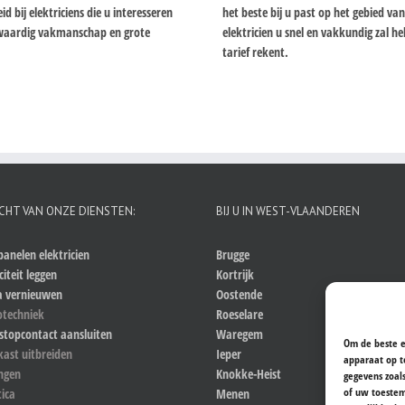
bij elektriciens die u interesseren
het beste bij u past op het gebied va
ogwaardig vakmanschap en grote
elektricien u snel en vakkundig zal 
tarief rekent.
CHT VAN ONZE DIENSTEN:
BIJ U IN WEST-VLAANDEREN
anelen elektricien
Brugge
citeit leggen
Kortrijk
a vernieuwen
Oostende
otechniek
Roeselare
stopcontact aansluiten
Waregem
Om de beste e
kast uitbreiden
Ieper
apparaat op t
ingen
Knokke-Heist
gegevens zoal
of uw toestem
ica
Menen