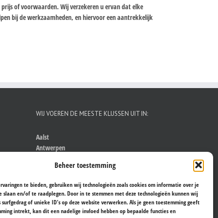
n prijs of voorwaarden. Wij verzekeren u ervan dat elke
helpen bij de werkzaamheden, en hiervoor een aantrekkelijk
WIJ VOEREN DE MEESTE KLUSSEN UIT IN:
Aalst
Antwerpen
Brugge
Beheer toestemming
Brussel
Gent
rvaringen te bieden, gebruiken wij technologieën zoals cookies om informatie over je
Hasselt
e slaan en/of te raadplegen. Door in te stemmen met deze technologieën kunnen wij
Kortrijk
s surfgedrag of unieke ID's op deze website verwerken. Als je geen toestemming geeft
ming intrekt, kan dit een nadelige invloed hebben op bepaalde functies en
Leuven