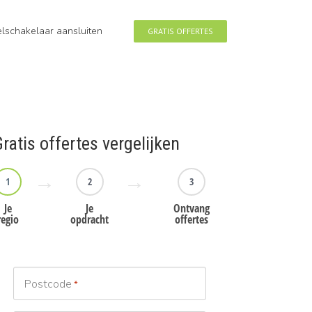
eelschakelaar aansluiten
GRATIS OFFERTES
ratis offertes vergelijken
1
2
3
Je
Je
Ontvang
regio
opdracht
offertes
Postcode
*