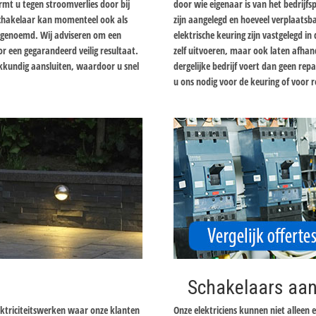
mt u tegen stroomverlies door bij
door wie eigenaar is van het bedrijfs
lschakelaar kan momenteel ook als
zijn aangelegd en hoeveel verplaatsba
r genoemd. Wij adviseren om een
elektrische keuring zijn vastgelegd i
oor een gegarandeerd veilig resultaat.
zelf uitvoeren, maar ook laten afhand
vakkundig aansluiten, waardoor u snel
dergelijke bedrijf voert dan geen re
u ons nodig voor de keuring of voor r
Schakelaars aan
ektriciteitswerken waar onze klanten
Onze elektriciens kunnen niet alleen 