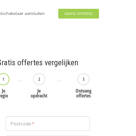
eelschakelaar aansluiten
GRATIS OFFERTES
ratis offertes vergelijken
1
2
3
Je
Je
Ontvang
regio
opdracht
offertes
Postcode
*