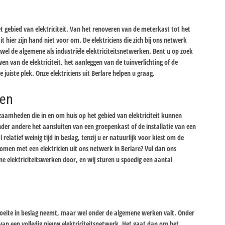
et gebied van elektriciteit. Van het renoveren van de meterkast tot het
t hier zijn hand niet voor om. De elektriciens die zich bij ons netwerk
el de algemene als industriële elektriciteitsnetwerken. Bent u op zoek
wen van de elektriciteit, het aanleggen van de tuinverlichting of de
e juiste plek. Onze elektriciens uit Berlare helpen u graag.
ken
zaamheden die in en om huis op het gebied van elektriciteit kunnen
der andere het aansluiten van een groepenkast of de installatie van een
latief weinig tijd in beslag, tenzij u er natuurlijk voor kiest om de
t komen met een elektricien uit ons netwerk in Berlare? Vul dan ons
e elektriciteitswerken door, en wij sturen u spoedig een aantal
en moeite in beslag neemt, maar wel onder de algemene werken valt. Onder
 van een volledig nieuw elektriciteitsnetwerk. Het gaat dan om het