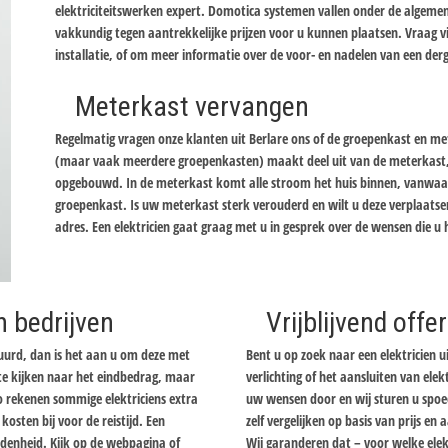
elektriciteitswerken expert. Domotica systemen vallen onder de algemene
vakkundig tegen aantrekkelijke prijzen voor u kunnen plaatsen. Vraag 
installatie, of om meer informatie over de voor- en nadelen van een derg
Meterkast vervangen
Regelmatig vragen onze klanten uit Berlare ons of de groepenkast en mete
(maar vaak meerdere groepenkasten) maakt deel uit van de meterkast, 
opgebouwd. In de meterkast komt alle stroom het huis binnen, vanwaar
groepenkast. Is uw meterkast sterk verouderd en wilt u deze verplaatse
adres. Een elektricien gaat graag met u in gesprek over de wensen die u
n bedrijven
Vrijblijvend off
tuurd, dan is het aan u om deze met
Bent u op zoek naar een elektricien ui
n te kijken naar het eindbedrag, maar
verlichting of het aansluiten van elekt
Zo rekenen sommige elektriciens extra
uw wensen door en wij sturen u spoedi
osten bij voor de reistijd. Een
zelf vergelijken op basis van prijs e
redenheid. Kijk op de webpagina of
Wij garanderen dat – voor welke elektr