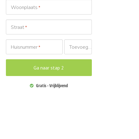
Woonplaats
*
Straat
*
Huisnummer
Toevoeging
*
Gratis - Vrijblijvend