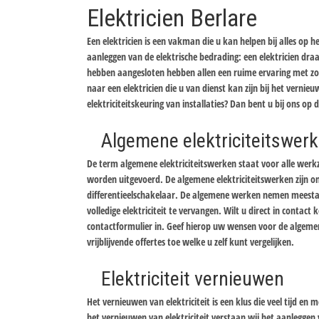
Elektricien Berlare
Een elektricien is een vakman die u kan helpen bij alles op h
aanleggen van de elektrische bedrading: een elektricien draai
hebben aangesloten hebben allen een ruime ervaring met zow
naar een elektricien die u van dienst kan zijn bij het vernieu
elektriciteitskeuring van installaties? Dan bent u bij ons op d
Algemene elektriciteitswer
De term algemene elektriciteitswerken staat voor alle werk
worden uitgevoerd. De algemene elektriciteitswerken zijn on
differentieelschakelaar. De algemene werken nemen meestal re
volledige elektriciteit te vervangen. Wilt u direct in contac
contactformulier in. Geef hierop uw wensen voor de algemen
vrijblijvende offertes toe welke u zelf kunt vergelijken.
Elektriciteit vernieuwen
Het vernieuwen van elektriciteit is een klus die veel tijd 
het vernieuwen van elektriciteit verstaan wij het aanleggen