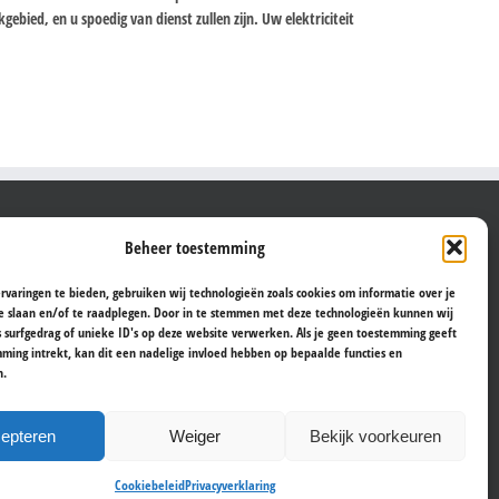
ebied, en u spoedig van dienst zullen zijn. Uw elektriciteit
WIJ VOEREN DE MEESTE KLUSSEN UIT IN:
Beheer toestemming
Aalst
rvaringen te bieden, gebruiken wij technologieën zoals cookies om informatie over je
e slaan en/of te raadplegen. Door in te stemmen met deze technologieën kunnen wij
Antwerpen
s surfgedrag of unieke ID's op deze website verwerken. Als je geen toestemming geeft
Brugge
ming intrekt, kan dit een nadelige invloed hebben op bepaalde functies en
Brussel
n.
Gent
Hasselt
epteren
Weiger
Bekijk voorkeuren
Kortrijk
Leuven
Cookiebeleid
Privacyverklaring
Sint-Niklaas