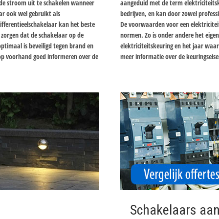
de stroom uit te schakelen wanneer
aangeduid met de term elektriciteitske
r ook wel gebruikt als
bedrijven, en kan door zowel profess
ifferentieelschakelaar kan het beste
De voorwaarden voor een elektricite
 zorgen dat de schakelaar op de
normen. Zo is onder andere het eigen
ptimaal is beveiligd tegen brand en
elektriciteitskeuring en het jaar waari
n op voorhand goed informeren over de
meer informatie over de keuringseise
Schakelaars aan