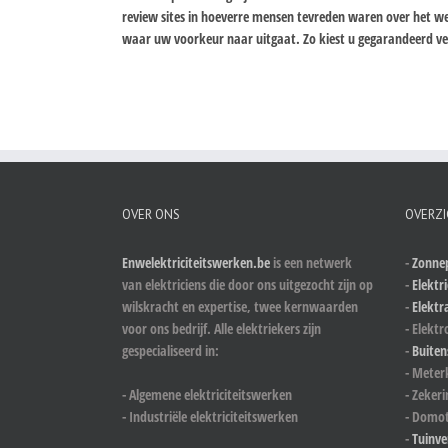
review sites in hoeverre mensen tevreden waren over het wer
waar uw voorkeur naar uitgaat. Zo kiest u gegarandeerd vei
OVER ONS
OVERZI
Enwelektriciteitswerken.be
is een netwerk
-
Zonnep
van elektriciens die door ons uitgezocht zijn op
-
Elektri
wilskracht en expertise, twee kernwaarden
-
Elektr
voor ons bedrijf. Alle elektriekers zijn
- Elektr
gespecialiseerd in:
-
Buiten
- Meter
- Algemene elektriciteitswerken
- Zeker
- Industriële elektriciteitswerken
- Domot
-
Tuinve