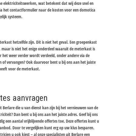
 elektriciteitswerken, wat betekent dat wij deze snel en
via het contactformulier naar de kosten voor een domotica
elijk systeem.
rkast hetzelfde zijn. Dit is niet het geval. Een groepenkast
maar is niet het enige onderdeel waaruit de meterkast is
 het weer verder wordt verdeeld, onder andere via de
n of vervangen? Ook daarvoor bent u bij ons aan het juiste
 heeft voor de meterkast.
ertes aanvragen
t Berlare die u van dienst kan zijn bij het vernieuwen van de
riciteit? Dan bent u bij ons aan het juiste adres. Geef bij ons
g een aantal vrijblijvende offertes toe. Deze offertes kunt u
n aanbod. Door te vergelijken kunt erg op uw klus besparen.
icien u ook kiest – al onze specialisten uit Berlare een