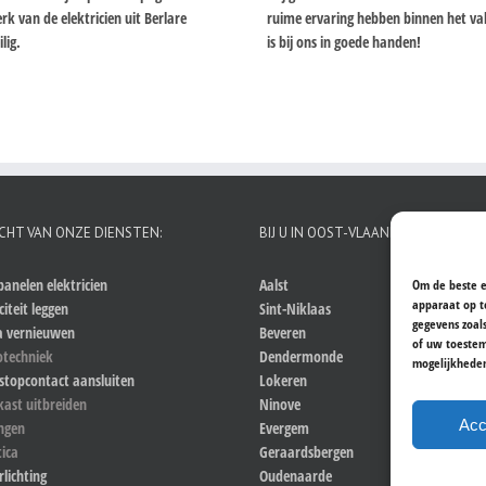
k van de elektricien uit Berlare
ruime ervaring hebben binnen het vakg
lig.
is bij ons in goede handen!
CHT VAN ONZE DIENSTEN:
BIJ U IN OOST-VLAANDEREN
anelen elektricien
Aalst
Om de beste e
apparaat op t
citeit leggen
Sint-Niklaas
gegevens zoal
a vernieuwen
Beveren
of uw toestem
otechniek
Dendermonde
mogelijkhede
stopcontact aansluiten
Lokeren
kast uitbreiden
Ninove
Acc
ingen
Evergem
ica
Geraardsbergen
rlichting
Oudenaarde