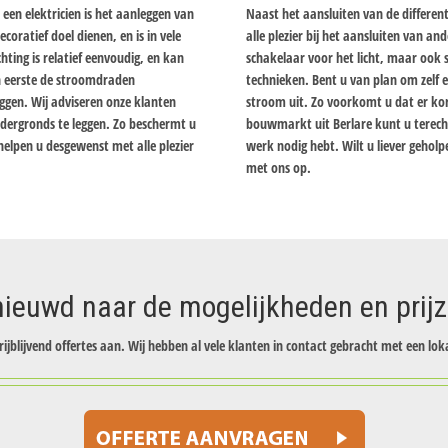
een elektricien is het aanleggen van
Naast het aansluiten van de differen
coratief doel dienen, en is in vele
alle plezier bij het aansluiten van a
ting is relatief eenvoudig, en kan
schakelaar voor het licht, maar ook
n eerste de stroomdraden
technieken. Bent u van plan om zelf e
ggen. Wij adviseren onze klanten
stroom uit. Zo voorkomt u dat er korts
dergronds te leggen. Zo beschermt u
bouwmarkt uit Berlare kunt u terech
elpen u desgewenst met alle plezier
werk nodig hebt. Wilt u liever gehol
met ons op.
ieuwd naar de mogelijkheden en prij
rijblijvend offertes aan. Wij hebben al vele klanten in contact gebracht met een loka