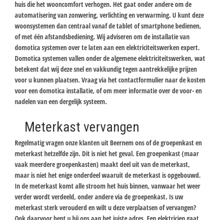
huis die het wooncomfort verhogen. Het gaat onder andere om de
automatisering van zonwering, verlichting en verwarming. U kunt deze
woonsystemen dan centraal vanaf de tablet of smartphone bedienen,
of met één afstandsbediening. Wij adviseren om de installatie van
domotica systemen over te laten aan een elektriciteitswerken expert.
Domotica systemen vallen onder de algemene elektriciteitswerken, wat
betekent dat wij deze snel en vakkundig tegen aantrekkelijke prijzen
voor u kunnen plaatsen. Vraag via het contactformulier naar de kosten
voor een domotica installatie, of om meer informatie over de voor- en
nadelen van een dergelijk systeem.
Meterkast vervangen
Regelmatig vragen onze klanten uit Beernem ons of de groepenkast en
meterkast hetzelfde zijn. Dit is niet het geval. Een groepenkast (maar
vaak meerdere groepenkasten) maakt deel uit van de meterkast,
maar is niet het enige onderdeel waaruit de meterkast is opgebouwd.
In de meterkast komt alle stroom het huis binnen, vanwaar het weer
verder wordt verdeeld, onder andere via de groepenkast. Is uw
meterkast sterk verouderd en wilt u deze verplaatsen of vervangen?
Ook daarvoor bent u bij ons aan het juiste adres. Een elektricien gaat