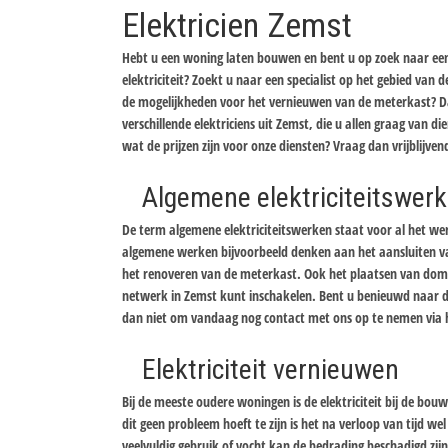
Elektricien Zemst
Hebt u een woning laten bouwen en bent u op zoek naar een 
elektriciteit? Zoekt u naar een specialist op het gebied van
de mogelijkheden voor het vernieuwen van de meterkast? Da
verschillende elektriciens uit Zemst, die u allen graag van die
wat de prijzen zijn voor onze diensten? Vraag dan vrijblijven
Algemene elektriciteitswer
De term algemene elektriciteitswerken staat voor al het werk
algemene werken bijvoorbeeld denken aan het aansluiten van
het renoveren van de meterkast. Ook het plaatsen van domo
netwerk in Zemst kunt inschakelen. Bent u benieuwd naar de
dan niet om vandaag nog contact met ons op te nemen via het
Elektriciteit vernieuwen
Bij de meeste oudere woningen is de elektriciteit bij de bo
dit geen probleem hoeft te zijn is het na verloop van tijd w
veelvuldig gebruik of vocht kan de bedrading beschadigd zijn