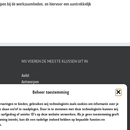
helpen bij de werkzaamheden, en hiervoor een aantrekkelijk
WIJ VOEREN DE MEESTE KLUSSEN UIT IN:
Aalst
Antwerpen
Brugge
Beheer toestemming
Brussel
Gent
rvaringen te bieden, gebruiken wij technologieën zoals cookies om informatie over je
Hasselt
e slaan en/of te raadplegen. Door in te stemmen met deze technologieën kunnen wij
Kortrijk
s surfgedrag of unieke ID's op deze website verwerken. Als je geen toestemming geeft
ming intrekt, kan dit een nadelige invloed hebben op bepaalde functies en
Leuven
n.
Sint-Niklaas