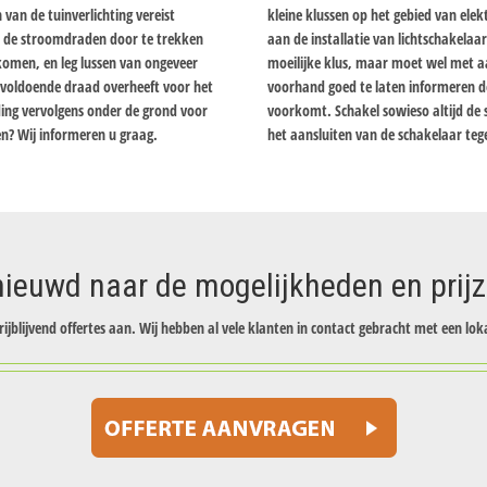
van de tuinverlichting vereist
kleine klussen op het gebied van elektr
m de stroomdraden door te trekken
aan de installatie van lichtschakelaa
komen, en leg lussen van ongeveer
moeilijke klus, maar moet wel met 
u voldoende draad overheeft voor het
voorhand goed te laten informeren doo
ding vervolgens onder de grond voor
voorkomt. Schakel sowieso altijd de 
n? Wij informeren u graag.
het aansluiten van de schakelaar teg
ieuwd naar de mogelijkheden en prij
rijblijvend offertes aan. Wij hebben al vele klanten in contact gebracht met een loka