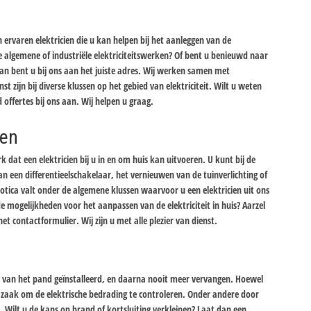
ervaren elektricien die u kan helpen bij het aanleggen van de
 de algemene of industriële elektriciteitswerken? Of bent u benieuwd naar
n bent u bij ons aan het juiste adres. Wij werken samen met
nst zijn bij diverse klussen op het gebied van elektriciteit. Wilt u weten
d offertes bij ons aan. Wij helpen u graag.
ken
 dat een elektricien bij u in en om huis kan uitvoeren. U kunt bij de
 een differentieelschakelaar, het vernieuwen van de tuinverlichting of
tica valt onder de algemene klussen waarvoor u een elektricien uit ons
 mogelijkheden voor het aanpassen van de elektriciteit in huis? Aarzel
 contactformulier. Wij zijn u met alle plezier van dienst.
uw van het pand geïnstalleerd, en daarna nooit meer vervangen. Hoewel
el zaak om de elektrische bedrading te controleren. Onder andere door
. Wilt u de kans op brand of kortsluiting verkleinen? Laat dan een