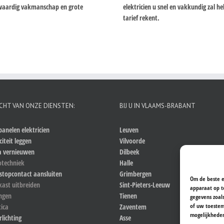
ogwaardig vakmanschap en grote
elektricien u snel en vakkundig zal 
tarief rekent.
CHT VAN ONZE DIENSTEN:
BIJ U IN VLAAMS-BRABANT
anelen elektricien
Leuven
citeit leggen
Vilvoorde
a vernieuwen
Dilbeek
otechniek
Halle
stopcontact aansluiten
Grimbergen
Om de beste e
kast uitbreiden
Sint-Pieters-Leeuw
apparaat op t
ingen
Tienen
gegevens zoal
of uw toestem
ica
Zaventem
mogelijkhede
rlichting
Asse