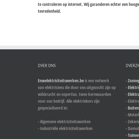
te controleren op internet. Wij garanderen echter een ho
tevredenheid.
OVER ONS
OVERZI
Enwelektriciteitswerken.be
is een netwerk
-
Zonnep
van elektriciens die door ons uitgezocht zijn op
-
Elektri
wilskracht en expertise, twee kernwaarden
-
Elektr
voor ons bedrijf. Alle elektriekers zijn
- Elektr
gespecialiseerd in:
-
Buiten
- Meter
- Algemene elektriciteitswerken
- Zeker
- Industriële elektriciteitswerken
- Domot
-
Tuinve