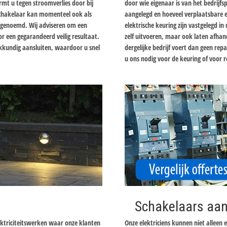
mt u tegen stroomverlies door bij
door wie eigenaar is van het bedrijfsp
lschakelaar kan momenteel ook als
aangelegd en hoeveel verplaatsbare el
r genoemd. Wij adviseren om een
elektrische keuring zijn vastgelegd i
oor een gegarandeerd veilig resultaat.
zelf uitvoeren, maar ook laten afhand
vakkundig aansluiten, waardoor u snel
dergelijke bedrijf voert dan geen re
u ons nodig voor de keuring of voor r
Schakelaars aan
ektriciteitswerken waar onze klanten
Onze elektriciens kunnen niet alleen 