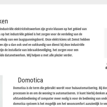
rken
Industriële elektriciteitswerken zijn grote klussen op het gebied van
s op het industriële gebied is het zorgen voor de verdeling van de
ulp van een laagspanningsbord. Onze elektriciens uit Zemst hebben
 zijn u dan ook snel en vakkundig van dienst bij deze industriële
ijn de installatie van inbraakbeveiliging, het zorgen voor een
eide datanetwerken. Wij helpen u met alle plezier verder.
Domotica
Domotica is de term die gebruikt wordt voor huisautomatisering. Bij d
processen in en om de woning te automatiseren. U kunt hierbij denken
afstandsbediening of computer meer nodig is voor de bediening van onde
domotica systeem is het mogelijk om het wooncomfort aanzienlijk te ver