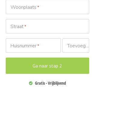
Woonplaats
*
Straat
*
Huisnummer
Toevoeging
*
Gratis - Vrijblijvend