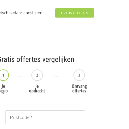
eelschakelaar aansluiten
GRATIS OFFERTES
ratis offertes vergelijken
1
2
3
Je
Je
Ontvang
regio
opdracht
offertes
Postcode
*