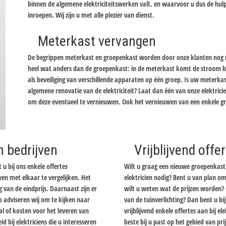
binnen de algemene elektriciteitswerken valt, en waarvoor u dus de hulp
inroepen. Wij zijn u met alle plezier van dienst.
Meterkast vervangen
De begrippen meterkast en groepenkast worden door onze klanten nog re
heel wat anders dan de groepenkast: in de meterkast komt de stroom bi
als beveiliging van verschillende apparaten op één groep. Is uw meterka
algemene renovatie van de elektriciteit? Laat dan één van onze elektric
om deze eventueel te vernieuwen. Ook het vernieuwen van een enkele gr
n bedrijven
Vrijblijvend off
 u bij ons enkele offertes
Wilt u graag een nieuwe groepenkast 
en met elkaar te vergelijken. Het
elektricien nodig? Bent u van plan om
ng van de eindprijs. Daarnaast zijn er
wilt u weten wat de prijzen worden? 
o adviseren wij om te kijken naar
van de tuinverlichting? Dan bent u b
l of kosten voor het leveren van
vrijblijvend enkele offertes aan bij ele
bij elektriciens die u interesseren
beste bij u past op het gebied van pr