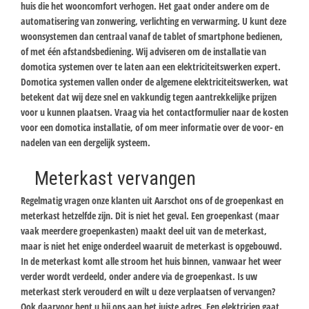
huis die het wooncomfort verhogen. Het gaat onder andere om de
automatisering van zonwering, verlichting en verwarming. U kunt deze
woonsystemen dan centraal vanaf de tablet of smartphone bedienen,
of met één afstandsbediening. Wij adviseren om de installatie van
domotica systemen over te laten aan een elektriciteitswerken expert.
Domotica systemen vallen onder de algemene elektriciteitswerken, wat
betekent dat wij deze snel en vakkundig tegen aantrekkelijke prijzen
voor u kunnen plaatsen. Vraag via het contactformulier naar de kosten
voor een domotica installatie, of om meer informatie over de voor- en
nadelen van een dergelijk systeem.
Meterkast vervangen
Regelmatig vragen onze klanten uit Aarschot ons of de groepenkast en
meterkast hetzelfde zijn. Dit is niet het geval. Een groepenkast (maar
vaak meerdere groepenkasten) maakt deel uit van de meterkast,
maar is niet het enige onderdeel waaruit de meterkast is opgebouwd.
In de meterkast komt alle stroom het huis binnen, vanwaar het weer
verder wordt verdeeld, onder andere via de groepenkast. Is uw
meterkast sterk verouderd en wilt u deze verplaatsen of vervangen?
Ook daarvoor bent u bij ons aan het juiste adres. Een elektricien gaat