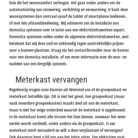
huis die het wooncomfort verhogen. Het gaat onder andere om de
automatisering van zonwering, verlichting en verwarming. U kunt deze
woonsystemen dan centraal vanaf de tablet of smartphone bedienen,
of met één afstandsbediening. Wij adviseren om de installatie van
domotica systemen over te laten aan een elektriciteitswerken expert.
Domotica systemen vallen onder de algemene elektriciteitswerken, wat
betekent dat wij deze snel en vakkundig tegen aantrekkelijke prijzen
voor u kunnen plaatsen. Vraag via het contactformulier naar de kosten
voor een domotica installatie, of om meer informatie over de voor- en
nadelen van een dergelijk systeem.
Meterkast vervangen
Regelmatig vragen onze klanten uit Wemmel ons of de groepenkast en
meterkast hetzelfde zijn. Dit is niet het geval. Een groepenkast (maar
vaak meerdere groepenkasten) maakt deel uit van de meterkast,
maar is niet het enige onderdeel waaruit de meterkast is opgebouwd.
In de meterkast komt alle stroom het huis binnen, vanwaar het weer
verder wordt verdeeld, onder andere via de groepenkast. Is uw
meterkast sterk verouderd en wilt u deze verplaatsen of vervangen?
Ook daarvoor bent u bij ons aan het juiste adres. Een elektricien gaat