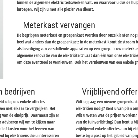
binnen de algemene elektriciteitswerken valt, en waarvoor u dus de hulp
inroepen. Wij zijn u met alle plezier van dienst.
Meterkast vervangen
De begrippen meterkast en groepenkast worden door onze klanten nog re
heel wat anders dan de groepenkast: in de meterkast komt de stroom bi
als beveiliging van verschillende apparaten op één groep. Is uw meterka
algemene renovatie van de elektriciteit? Laat dan één van onze elektric
om deze eventueel te vernieuwen. Ook het vernieuwen van een enkele gr
n bedrijven
Vrijblijvend off
bt u bij ons enkele offertes
Wilt u graag een nieuwe groepenkast 
en met elkaar te vergelijken. Het
elektricien nodig? Bent u van plan om
ng van de eindprijs. Daarnaast zijn er
wilt u weten wat de prijzen worden? 
o adviseren wij om te kijken naar
van de tuinverlichting? Dan bent u b
l of kosten voor het leveren van
vrijblijvend enkele offertes aan bij ele
bij elektriciens die u interesseren
beste bij u past op het gebied van pr