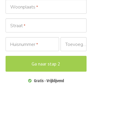
Woonplaats
*
Straat
*
Huisnummer
Toevoeging
*
Gratis - Vrijblijvend