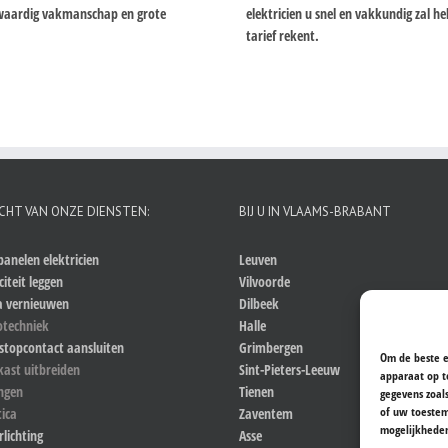
ogwaardig vakmanschap en grote
elektricien u snel en vakkundig zal 
tarief rekent.
CHT VAN ONZE DIENSTEN:
BIJ U IN VLAAMS-BRABANT
anelen elektricien
Leuven
citeit leggen
Vilvoorde
a vernieuwen
Dilbeek
otechniek
Halle
stopcontact aansluiten
Grimbergen
Om de beste e
kast uitbreiden
Sint-Pieters-Leeuw
apparaat op t
ingen
Tienen
gegevens zoal
of uw toestem
ica
Zaventem
mogelijkhede
rlichting
Asse