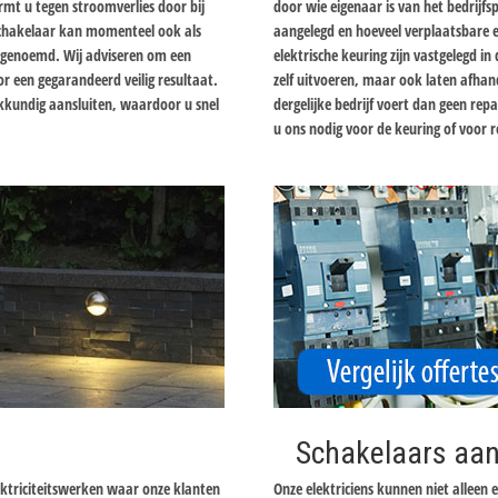
mt u tegen stroomverlies door bij
door wie eigenaar is van het bedrijfsp
lschakelaar kan momenteel ook als
aangelegd en hoeveel verplaatsbare el
r genoemd. Wij adviseren om een
elektrische keuring zijn vastgelegd i
oor een gegarandeerd veilig resultaat.
zelf uitvoeren, maar ook laten afhand
vakkundig aansluiten, waardoor u snel
dergelijke bedrijf voert dan geen re
u ons nodig voor de keuring of voor r
Schakelaars aan
ektriciteitswerken waar onze klanten
Onze elektriciens kunnen niet alleen 