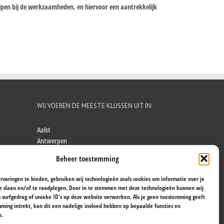
helpen bij de werkzaamheden, en hiervoor een aantrekkelijk
WIJ VOEREN DE MEESTE KLUSSEN UIT IN:
Aalst
Antwerpen
Brugge
Beheer toestemming
Brussel
Gent
rvaringen te bieden, gebruiken wij technologieën zoals cookies om informatie over je
Hasselt
e slaan en/of te raadplegen. Door in te stemmen met deze technologieën kunnen wij
Kortrijk
s surfgedrag of unieke ID's op deze website verwerken. Als je geen toestemming geeft
ming intrekt, kan dit een nadelige invloed hebben op bepaalde functies en
Leuven
n.
Sint-Niklaas