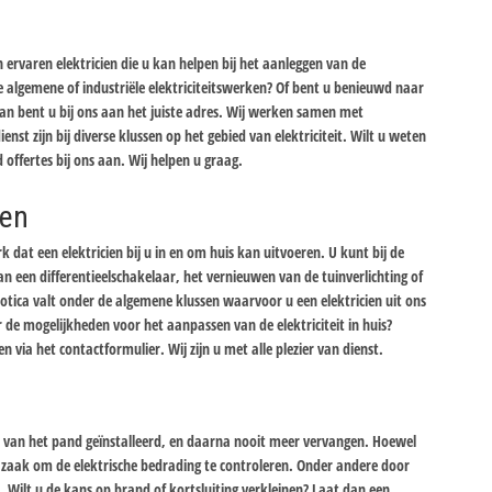
ervaren elektricien die u kan helpen bij het aanleggen van de
 de algemene of industriële elektriciteitswerken? Of bent u benieuwd naar
n bent u bij ons aan het juiste adres. Wij werken samen met
ienst zijn bij diverse klussen op het gebied van elektriciteit. Wilt u weten
d offertes bij ons aan. Wij helpen u graag.
ken
 dat een elektricien bij u in en om huis kan uitvoeren. U kunt bij de
 een differentieelschakelaar, het vernieuwen van de tuinverlichting of
tica valt onder de algemene klussen waarvoor u een elektricien uit ons
de mogelijkheden voor het aanpassen van de elektriciteit in huis?
via het contactformulier. Wij zijn u met alle plezier van dienst.
uw van het pand geïnstalleerd, en daarna nooit meer vervangen. Hoewel
el zaak om de elektrische bedrading te controleren. Onder andere door
. Wilt u de kans op brand of kortsluiting verkleinen? Laat dan een