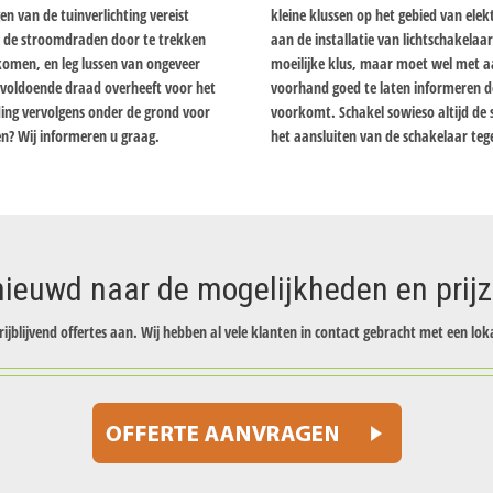
n van de tuinverlichting vereist
kleine klussen op het gebied van elektr
m de stroomdraden door te trekken
aan de installatie van lichtschakelaa
komen, en leg lussen van ongeveer
moeilijke klus, maar moet wel met 
u voldoende draad overheeft voor het
voorhand goed te laten informeren doo
ding vervolgens onder de grond voor
voorkomt. Schakel sowieso altijd de 
n? Wij informeren u graag.
het aansluiten van de schakelaar teg
ieuwd naar de mogelijkheden en prij
rijblijvend offertes aan. Wij hebben al vele klanten in contact gebracht met een loka