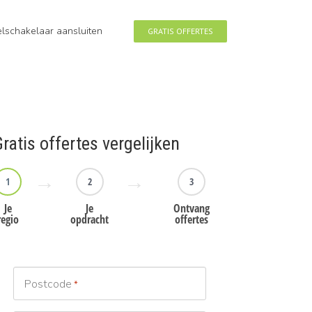
eelschakelaar aansluiten
GRATIS OFFERTES
ratis offertes vergelijken
1
2
3
Je
Je
Ontvang
regio
opdracht
offertes
Postcode
*