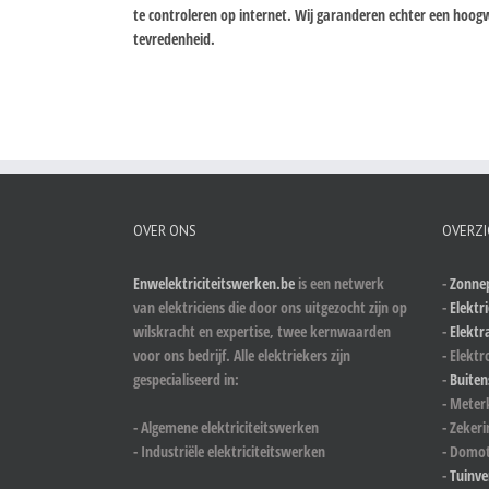
te controleren op internet. Wij garanderen echter een ho
tevredenheid.
OVER ONS
OVERZI
Enwelektriciteitswerken.be
is een netwerk
-
Zonnep
van elektriciens die door ons uitgezocht zijn op
-
Elektri
wilskracht en expertise, twee kernwaarden
-
Elektr
voor ons bedrijf. Alle elektriekers zijn
- Elektr
gespecialiseerd in:
-
Buiten
- Meter
- Algemene elektriciteitswerken
- Zeker
- Industriële elektriciteitswerken
- Domot
-
Tuinve