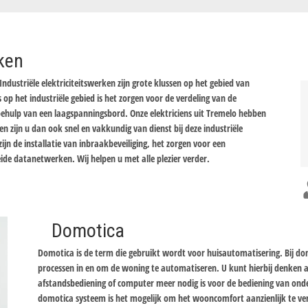
rken
Industriële elektriciteitswerken zijn grote klussen op het gebied van
s op het industriële gebied is het zorgen voor de verdeling van de
ulp van een laagspanningsbord. Onze elektriciens uit Tremelo hebben
 zijn u dan ook snel en vakkundig van dienst bij deze industriële
ijn de installatie van inbraakbeveiliging, het zorgen voor een
eide datanetwerken. Wij helpen u met alle plezier verder.
Domotica
Domotica is de term die gebruikt wordt voor huisautomatisering. Bij d
processen in en om de woning te automatiseren. U kunt hierbij denken
afstandsbediening of computer meer nodig is voor de bediening van onde
domotica systeem is het mogelijk om het wooncomfort aanzienlijk te ver