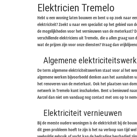
Elektricien Tremelo
Hebt u een woning laten bouwen en bent u op zoek naar een 
elektriciteit? Zoekt u naar een specialist op het gebied van
de mogelijkheden voor het vernieuwen van de meterkast? Da
verschillende elektriciens uit Tremelo, die u allen graag van d
wat de prijzen zijn voor onze diensten? Vraag dan vrijblijven
Algemene elektriciteitswer
De term algemene elektriciteitswerken staat voor al het werk
algemene werken bijvoorbeeld denken aan het aansluiten van
het renoveren van de meterkast. Ook het plaatsen van domo
netwerk in Tremelo kunt inschakelen. Bent u benieuwd naar 
Aarzel dan niet om vandaag nog contact met ons op te nemen 
Elektriciteit vernieuwen
Bij de meeste oudere woningen is de elektriciteit bij de bo
dit geen probleem hoeft te zijn is het na verloop van tijd w
veelvuldig gebruik of vocht kan de bedrading beschadigd zijn