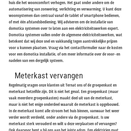
huis die het wooncomfort verhogen. Het gaat onder andere om de
automatisering van zonwering, verlichting en verwarming. U kunt deze
woonsystemen dan centraal vanaf de tablet of smartphone bedienen,
of met één afstandsbediening. Wij adviseren om de installatie van
domotica systemen over te laten aan een elektriciteitswerken expert.
Domotica systemen vallen onder de algemene elektriciteitswerken, wat
betekent dat wij deze snel en vakkundig tegen aantrekkelijke prijzen
voor u kunnen plaatsen. Vraag via het contactformulier naar de kosten
voor een domotica installatie, of om meer informatie over de voor- en
nadelen van een dergelijk systeem.
Meterkast vervangen
Regelmatig vragen onze klanten uit Ternat ons of de groepenkast en
meterkast hetzelfde zijn. Dit is niet het geval. Een groepenkast (maar
vaak meerdere groepenkasten) maakt deel uit van de meterkast,
maar is niet het enige onderdeel waaruit de meterkast is opgebouwd.
In de meterkast komt alle stroom het huis binnen, vanwaar het weer
verder wordt verdeeld, onder andere via de groepenkast. Is uw
meterkast sterk verouderd en wilt u deze verplaatsen of vervangen?
Ook daarvoor bent u bij ons aan het juiste adres. Een elektricien gaat