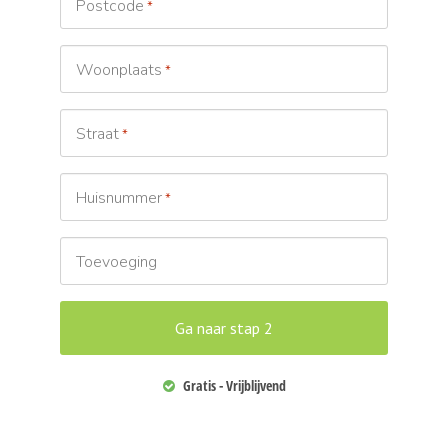
Postcode
*
Woonplaats
*
Straat
*
Huisnummer
*
Toevoeging
Gratis - Vrijblijvend