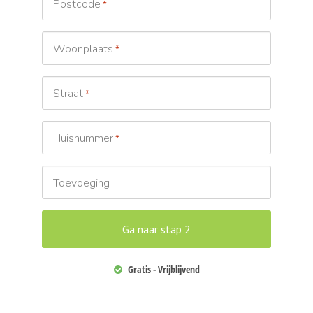
Postcode
*
Woonplaats
*
Straat
*
Huisnummer
*
Toevoeging
Gratis - Vrijblijvend