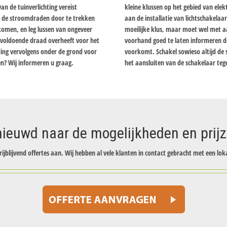
an de tuinverlichting vereist
kleine klussen op het gebied van elektr
m de stroomdraden door te trekken
aan de installatie van lichtschakelaa
komen, en leg lussen van ongeveer
moeilijke klus, maar moet wel met 
u voldoende draad overheeft voor het
voorhand goed te laten informeren door
ding vervolgens onder de grond voor
voorkomt. Schakel sowieso altijd de 
n? Wij informeren u graag.
het aansluiten van de schakelaar teg
ieuwd naar de mogelijkheden en prij
rijblijvend offertes aan. Wij hebben al vele klanten in contact gebracht met een loka