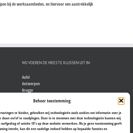
helpen bij de werkzaamheden, en hiervoor een aantrekkelijk
WIJ VOEREN DE MEESTE KLUSSEN UIT IN:
Aalst
Antwerpen
Brugge
Brussel
Beheer toestemming
Gent
Hasselt
rvaringen te bieden, gebruiken wij technologieën zoals cookies om informatie over je
Kortrijk
e slaan en/of te raadplegen. Door in te stemmen met deze technologieën kunnen wij
Leuven
s surfgedrag of unieke ID's op deze website verwerken. Als je geen toestemming geeft
ming intrekt, kan dit een nadelige invloed hebben op bepaalde functies en
Sint-Niklaas