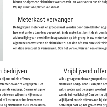
binnen de algemene elektriciteitswerken valt, en waarvoor u dus de hulp
Wij zijn u met alle plezier van dienst.
Meterkast vervangen
De begrippen meterkast en groepenkast worden door onze klanten nog re
heel wat anders dan de groepenkast: in de meterkast komt de stroom bi
als beveiliging van verschillende apparaten op één groep. Is uw meterka
algemene renovatie van de elektriciteit? Laat dan één van onze elektric
om deze eventueel te vernieuwen. Ook het vernieuwen van een enkele gr
n bedrijven
Vrijblijvend off
 bij ons enkele offertes
Wilt u graag een nieuwe groepenkast 
en met elkaar te vergelijken. Het
elektricien nodig? Bent u van plan om
ng van de eindprijs. Daarnaast zijn er
wilt u weten wat de prijzen worden? 
o adviseren wij om te kijken naar
van de tuinverlichting? Dan bent u b
l of kosten voor het leveren van
vrijblijvend enkele offertes aan bij ele
bij elektriciens die u interesseren
beste bij u past op het gebied van pr