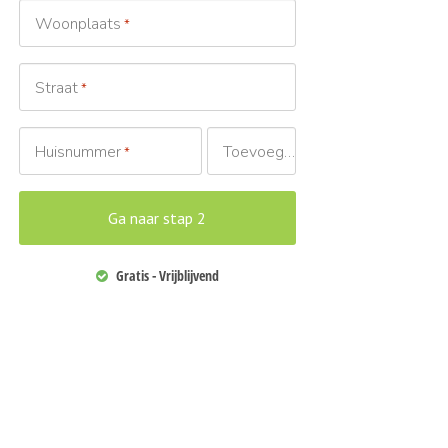
Woonplaats
*
Straat
*
Huisnummer
Toevoeging
*
Gratis - Vrijblijvend