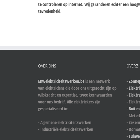
te controleren op internet. Wij garanderen echter een ho
tevredenheid.
OVER ONS
OVERZI
Enwelektriciteitswerken.be
is een netwerk
-
Zonnep
van elektriciens die door ons uitgezocht zijn op
-
Elektri
wilskracht en expertise, twee kernwaarden
-
Elektr
voor ons bedrijf. Alle elektriekers zijn
- Elektr
gespecialiseerd in:
-
Buiten
- Meter
- Algemene elektriciteitswerken
- Zeker
- Industriële elektriciteitswerken
- Domot
-
Tuinve