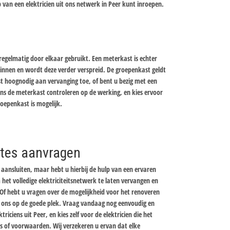
 van een elektricien uit ons netwerk in Peer kunt inroepen.
gelmatig door elkaar gebruikt. Een meterkast is echter
nnen en wordt deze verder verspreid. De groepenkast geldt
st hoognodig aan vervanging toe, of bent u bezig met een
iens de meterkast controleren op de werking, en kies ervoor
oepenkast is mogelijk.
ertes aanvragen
aansluiten, maar hebt u hierbij de hulp van een ervaren
 het volledige elektriciteitsnetwerk te laten vervangen en
Of hebt u vragen over de mogelijkheid voor het renoveren
ij ons op de goede plek. Vraag vandaag nog eenvoudig en
ktriciens uit Peer, en kies zelf voor de elektricien die het
ijs of voorwaarden. Wij verzekeren u ervan dat elke