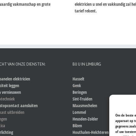
ogwaardig vakmanschap en grote
elektricien u snel en vakkundig zal 
tarief rekent.
CHT VAN ONZE DIENSTEN:
BIJ U IN LIMBURG
anelen elektricien
Hasselt
citeit leggen
Genk
a vernieuwen
Beringen
otechniek
Sint-Truiden
stopcontact aansluiten
Maasmechelen
kast uitbreiden
Lommel
Om de beste e
ingen
Heusden-Zolder
apparaat op t
ica
Bilzen
gegevens zoal
of uw toestem
rlichting
Houthalen-Helchteren