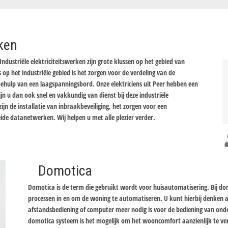
rken
Industriële elektriciteitswerken zijn grote klussen op het gebied van
s op het industriële gebied is het zorgen voor de verdeling van de
ulp van een laagspanningsbord. Onze elektriciens uit Peer hebben een
n u dan ook snel en vakkundig van dienst bij deze industriële
ijn de installatie van inbraakbeveiliging, het zorgen voor een
eide datanetwerken. Wij helpen u met alle plezier verder.
Domotica
Domotica is de term die gebruikt wordt voor huisautomatisering. Bij d
processen in en om de woning te automatiseren. U kunt hierbij denken
afstandsbediening of computer meer nodig is voor de bediening van onde
domotica systeem is het mogelijk om het wooncomfort aanzienlijk te ver