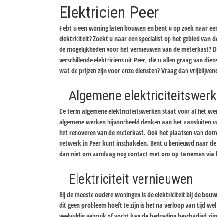
Elektricien Peer
Hebt u een woning laten bouwen en bent u op zoek naar een 
elektriciteit? Zoekt u naar een specialist op het gebied van
de mogelijkheden voor het vernieuwen van de meterkast? Da
verschillende elektriciens uit Peer, die u allen graag van dien
wat de prijzen zijn voor onze diensten? Vraag dan vrijblijven
Algemene elektriciteitswer
De term algemene elektriciteitswerken staat voor al het werk
algemene werken bijvoorbeeld denken aan het aansluiten van
het renoveren van de meterkast. Ook het plaatsen van domo
netwerk in Peer kunt inschakelen. Bent u benieuwd naar de m
dan niet om vandaag nog contact met ons op te nemen via het
Elektriciteit vernieuwen
Bij de meeste oudere woningen is de elektriciteit bij de bo
dit geen probleem hoeft te zijn is het na verloop van tijd w
veelvuldig gebruik of vocht kan de bedrading beschadigd zijn