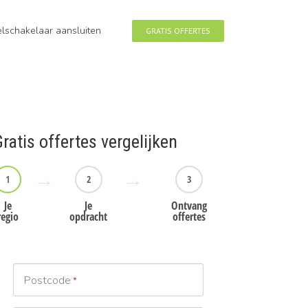
eelschakelaar aansluiten
GRATIS OFFERTES
ratis offertes vergelijken
1
2
3
Je
Je
Ontvang
regio
opdracht
offertes
Postcode
*