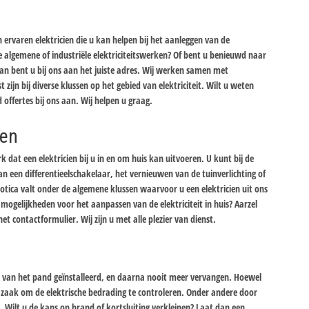
ervaren elektricien die u kan helpen bij het aanleggen van de
 de algemene of industriële elektriciteitswerken? Of bent u benieuwd naar
n bent u bij ons aan het juiste adres. Wij werken samen met
st zijn bij diverse klussen op het gebied van elektriciteit. Wilt u weten
d offertes bij ons aan. Wij helpen u graag.
ken
 dat een elektricien bij u in en om huis kan uitvoeren. U kunt bij de
 een differentieelschakelaar, het vernieuwen van de tuinverlichting of
tica valt onder de algemene klussen waarvoor u een elektricien uit ons
ogelijkheden voor het aanpassen van de elektriciteit in huis? Aarzel
 contactformulier. Wij zijn u met alle plezier van dienst.
uw van het pand geïnstalleerd, en daarna nooit meer vervangen. Hoewel
el zaak om de elektrische bedrading te controleren. Onder andere door
. Wilt u de kans op brand of kortsluiting verkleinen? Laat dan een