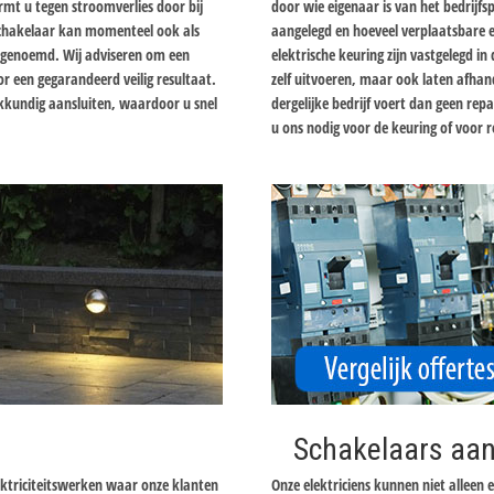
mt u tegen stroomverlies door bij
door wie eigenaar is van het bedrijfsp
lschakelaar kan momenteel ook als
aangelegd en hoeveel verplaatsbare el
r genoemd. Wij adviseren om een
elektrische keuring zijn vastgelegd i
oor een gegarandeerd veilig resultaat.
zelf uitvoeren, maar ook laten afhand
vakkundig aansluiten, waardoor u snel
dergelijke bedrijf voert dan geen re
u ons nodig voor de keuring of voor r
Schakelaars aan
ektriciteitswerken waar onze klanten
Onze elektriciens kunnen niet alleen 