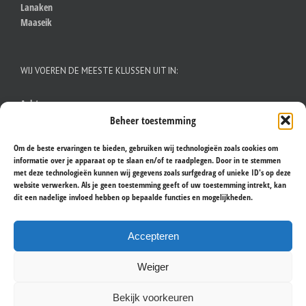
Lanaken
Maaseik
WIJ VOEREN DE MEESTE KLUSSEN UIT IN:
Aalst
Antwerpen
Beheer toestemming
Brugge
Brussel
Om de beste ervaringen te bieden, gebruiken wij technologieën zoals cookies om
informatie over je apparaat op te slaan en/of te raadplegen. Door in te stemmen
Gent
met deze technologieën kunnen wij gegevens zoals surfgedrag of unieke ID's op deze
Hasselt
website verwerken. Als je geen toestemming geeft of uw toestemming intrekt, kan
Kortrijk
dit een nadelige invloed hebben op bepaalde functies en mogelijkheden.
Leuven
Sint-Niklaas
Accepteren
Vilvoorde
Weiger
Bekijk voorkeuren