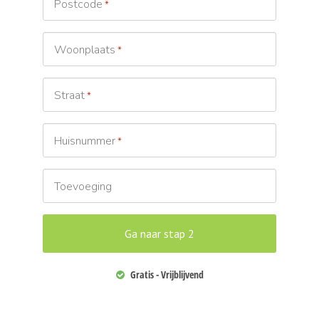
Postcode
*
Woonplaats
*
Straat
*
Huisnummer
*
Toevoeging
Gratis - Vrijblijvend