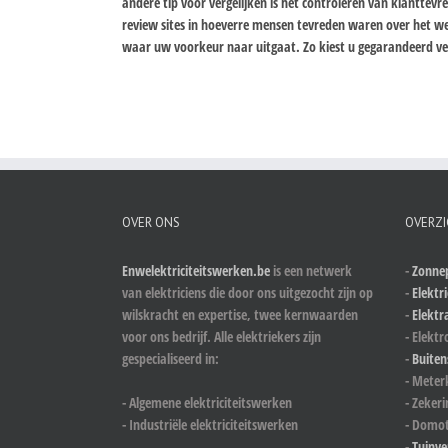
andere tip voor vergelijken is het controleren van klanttev
review sites in hoeverre mensen tevreden waren over het we
waar uw voorkeur naar uitgaat. Zo kiest u gegarandeerd vei
OVER ONS
OVERZI
Enwelektriciteitswerken.be
is een netwerk
-
Zonnep
van elektriciens die door ons uitgezocht zijn op
-
Elektri
wilskracht en expertise, twee kernwaarden
-
Elektr
voor ons bedrijf. Alle elektriekers zijn
- Elektr
gespecialiseerd in:
-
Buiten
- Meter
- Algemene elektriciteitswerken
- Zeker
- Industriële elektriciteitswerken
- Domot
-
Tuinve