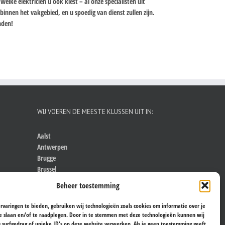
elke elektricien u ook kiest – al onze specialisten uit
innen het vakgebied, en u spoedig van dienst zullen zijn.
anden!
WIJ VOEREN DE MEESTE KLUSSEN UIT IN:
Aalst
Antwerpen
Brugge
Brussel
Gent
Beheer toestemming
Hasselt
Kortrijk
rvaringen te bieden, gebruiken wij technologieën zoals cookies om informatie over je
Leuven
e slaan en/of te raadplegen. Door in te stemmen met deze technologieën kunnen wij
s surfgedrag of unieke ID's op deze website verwerken. Als je geen toestemming geeft
Sint-Niklaas