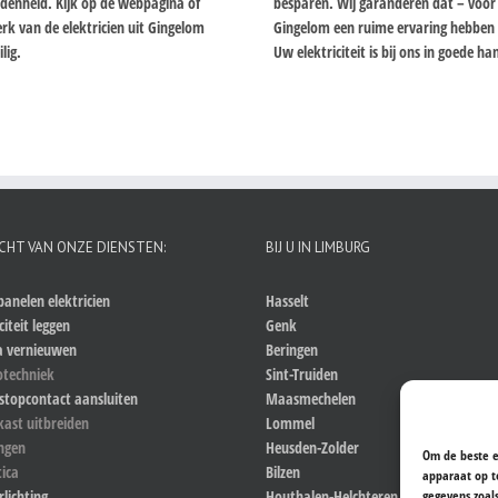
redenheid. Kijk op de webpagina of
besparen. Wij garanderen dat – voor w
rk van de elektricien uit Gingelom
Gingelom een ruime ervaring hebben b
lig.
Uw elektriciteit is bij ons in goede h
CHT VAN ONZE DIENSTEN:
BIJ U IN LIMBURG
anelen elektricien
Hasselt
citeit leggen
Genk
a vernieuwen
Beringen
otechniek
Sint-Truiden
stopcontact aansluiten
Maasmechelen
kast uitbreiden
Lommel
ingen
Heusden-Zolder
Om de beste e
ica
Bilzen
apparaat op t
gegevens zoal
rlichting
Houthalen-Helchteren