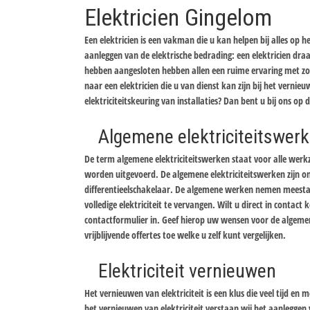
Elektricien Gingelom
Een elektricien is een vakman die u kan helpen bij alles op h
aanleggen van de elektrische bedrading: een elektricien draai
hebben aangesloten hebben allen een ruime ervaring met zow
naar een elektricien die u van dienst kan zijn bij het vernieu
elektriciteitskeuring van installaties? Dan bent u bij ons op 
Algemene elektriciteitswer
De term algemene elektriciteitswerken staat voor alle werk
worden uitgevoerd. De algemene elektriciteitswerken zijn on
differentieelschakelaar. De algemene werken nemen meestal re
volledige elektriciteit te vervangen. Wilt u direct in contac
contactformulier in. Geef hierop uw wensen voor de algemen
vrijblijvende offertes toe welke u zelf kunt vergelijken.
Elektriciteit vernieuwen
Het vernieuwen van elektriciteit is een klus die veel tijd 
het vernieuwen van elektriciteit verstaan wij het aanleggen