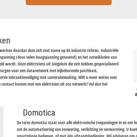
rken
e werken doordat deze zich met name op de industrie richten. Industriële
enspanning (door velen hoogspanning genoemd) en het ontwikkelen van
d wordt. Onze elektriciens uit Gingelom die zich hebben gespecialiseerd
t zorgen voor een datanetwerk met bijbehorende patchkast,
seerde inbraakbeveiliging met camerabewaking. Wilt u meer weten over
 in contact komen met een elektricien uit ons netwerk? Vul dan het
Domotica
De term domotica staat voor alle elektronische toepassingen in en om 
om de automatisering van zonwering, verlichting en verwarming. U kun
smartphone bedienen, of met één afstandsbediening. Wij adviseren om d