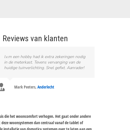
Reviews van klanten
I.v.m een hobby had ik extra zekeringen nodig
in de meterkast. Tevens vervanging van de
huidige tuinverlichting. Snel gefixt. Aanrader!
Mark Peeters
,
Anderlecht
huis die het wooncomfort verhogen. Het gaat onder andere
t deze woonsystemen dan centraal vanaf de tablet of
e installatie van domotica systemen over te laten aan een