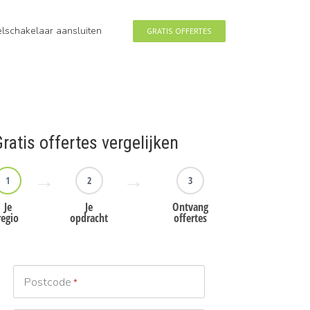
eelschakelaar aansluiten
GRATIS OFFERTES
ratis offertes vergelijken
1
2
3
Je
Je
Ontvang
regio
opdracht
offertes
Postcode
*