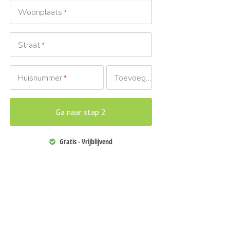
Woonplaats
*
Straat
*
Huisnummer
Toevoeging
*
Gratis - Vrijblijvend