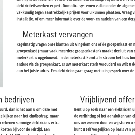
elektriciteitswerken expert. Domotica systemen vallen onder de algemene
vakkundig tegen aantrekkelijke prijzen voor u kunnen plaatsen. Vraag 
installatie, of om meer informatie over de voor- en nadelen van een derg
Meterkast vervangen
Regelmatig vragen onze klanten uit Gingelom ons of de groepenkast en met
groepenkast (maar vaak meerdere groepenkasten) maakt deel uit van de
meterkast is opgebouwd. In de meterkast komt alle stroom het huis bi
andere via de groepenkast. Is uw meterkast sterk verouderd en wilt u d
aan het juiste adres. Een elektricien gaat graag met u in gesprek over d
n bedrijven
Vrijblijvend off
tuurd, dan is het aan u om deze met
Bent u op zoek naar een elektricien u
n te kijken naar het eindbedrag, maar
de verlichting of het aansluiten van el
Zo rekenen sommige elektriciens extra
ons uw wensen door en wij sturen u sp
osten bij voor de reistijd. Een
kunt u zelf vergelijken op basis van 