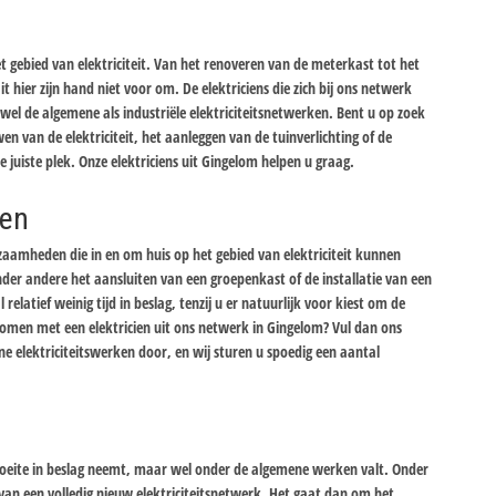
et gebied van elektriciteit. Van het renoveren van de meterkast tot het
t hier zijn hand niet voor om. De elektriciens die zich bij ons netwerk
el de algemene als industriële elektriciteitsnetwerken. Bent u op zoek
wen van de elektriciteit, het aanleggen van de tuinverlichting of de
de juiste plek. Onze elektriciens uit Gingelom helpen u graag.
ken
zaamheden die in en om huis op het gebied van elektriciteit kunnen
der andere het aansluiten van een groepenkast of de installatie van een
latief weinig tijd in beslag, tenzij u er natuurlijk voor kiest om de
t komen met een elektricien uit ons netwerk in Gingelom? Vul dan ons
e elektriciteitswerken door, en wij sturen u spoedig een aantal
en moeite in beslag neemt, maar wel onder de algemene werken valt. Onder
 van een volledig nieuw elektriciteitsnetwerk. Het gaat dan om het