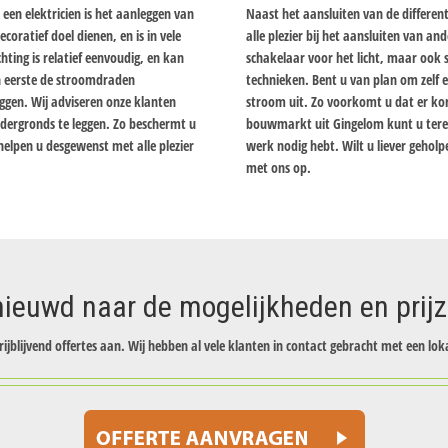
een elektricien is het aanleggen van
Naast het aansluiten van de differen
coratief doel dienen, en is in vele
alle plezier bij het aansluiten van a
ting is relatief eenvoudig, en kan
schakelaar voor het licht, maar ook
n eerste de stroomdraden
technieken. Bent u van plan om zelf e
ggen. Wij adviseren onze klanten
stroom uit. Zo voorkomt u dat er korts
dergronds te leggen. Zo beschermt u
bouwmarkt uit Gingelom kunt u terec
elpen u desgewenst met alle plezier
werk nodig hebt. Wilt u liever gehol
met ons op.
ieuwd naar de mogelijkheden en prij
rijblijvend offertes aan. Wij hebben al vele klanten in contact gebracht met een loka