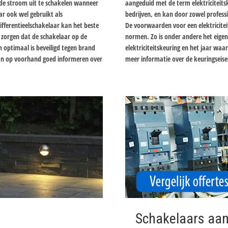
de stroom uit te schakelen wanneer
aangeduid met de term elektriciteitske
r ook wel gebruikt als
bedrijven, en kan door zowel profess
ifferentieelschakelaar kan het beste
De voorwaarden voor een elektricite
 zorgen dat de schakelaar op de
normen. Zo is onder andere het eigen
 optimaal is beveiligd tegen brand
elektriciteitskeuring en het jaar waari
 dan op voorhand goed informeren over
meer informatie over de keuringseise
Schakelaars aan