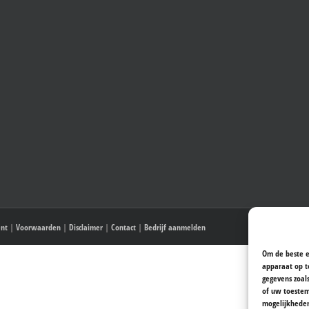
ent
|
Voorwaarden
|
Disclaimer
|
Contact
|
Bedrijf aanmelden
Om de beste e
apparaat op t
gegevens zoal
of uw toestem
mogelijkhede