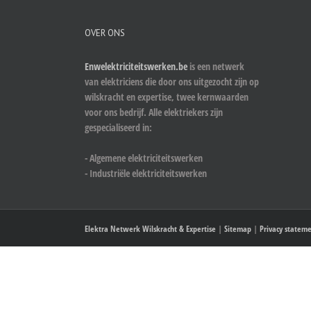
OVER ONS
Enwelektriciteitswerken.be
is een netwerk
van elektriciens die door ons uitgezocht zijn op
wilskracht en expertise, twee kernwaarden
voor ons bedrijf. Alle elektriekers zijn
gespecialiseerd in:
- Algemene elektriciteitswerken
- Industriële elektriciteitswerken
Elektra Netwerk Wilskracht & Expertise
|
Sitemap
|
Privacy statem