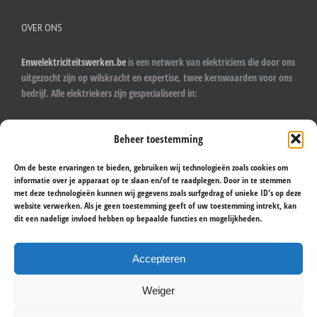
OVER ONS
Enwelektriciteitswerken.be
is een netwerk van elektriciens die door ons
uitgezocht zijn op wilskracht en expertise, twee kernwaarden voor ons
bedrijf. Alle elektriekers zijn gespecialiseerd in:
- Algemene elektriciteitswerken
Beheer toestemming
- Industriële elektriciteitswerken
Om de beste ervaringen te bieden, gebruiken wij technologieën zoals cookies om
informatie over je apparaat op te slaan en/of te raadplegen. Door in te stemmen
met deze technologieën kunnen wij gegevens zoals surfgedrag of unieke ID's op deze
website verwerken. Als je geen toestemming geeft of uw toestemming intrekt, kan
dit een nadelige invloed hebben op bepaalde functies en mogelijkheden.
Accepteren
Weiger