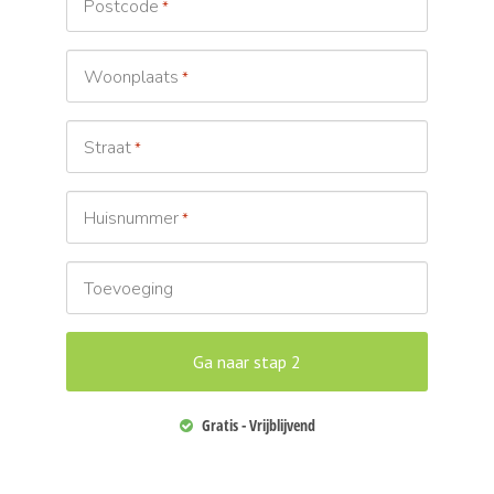
Postcode
*
Woonplaats
*
Straat
*
Huisnummer
*
Toevoeging
Gratis - Vrijblijvend