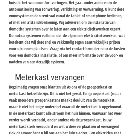
huis die het wooncomfort verhogen. Het gaat onder andere om de
automatisering van zonwering, verlichting en verwarming. U kunt deze
woonsystemen dan centraal vanaf de tablet of smartphone bedienen,
of met één afstandsbediening. Wij adviseren om de installatie van
domotica systemen over te laten aan een elektriciteitswerken expert.
Domotica systemen vallen onder de algemene elektriciteitswerken, wat
betekent dat wij deze snel en vakkundig tegen aantrekkelijke prijzen
voor u kunnen plaatsen. Vraag via het contactformulier naar de kosten
voor een domotica installatie, of om meer informatie over de voor- en
nadelen van een dergelijk systeem.
Meterkast vervangen
Regelmatig vragen onze klanten uit As ons of de groepenkast en
meterkast hetzelfde zijn. Dit is niet het geval. Een groepenkast (maar
vaak meerdere groepenkasten) maakt deel uit van de meterkast,
maar is niet het enige onderdeel waaruit de meterkast is opgebouwd.
In de meterkast komt alle stroom het huis binnen, vanwaar het weer
verder wordt verdeeld, onder andere via de groepenkast. Is uw
meterkast sterk verouderd en wilt u deze verplaatsen of vervangen?
Ook daarvoor bent u bij ons aan het juiste adres. Een elektricien gaat